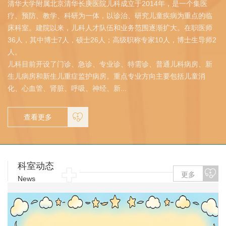
清华大学附属北京清华长庚医院儿科成立于2014年，是一个集医
疗、预防、教学、科研为一体，以诊治、研究儿童疾病为重点的临
床科室。建院以来，儿科人才队伍和业务范围逐渐扩大。在职医师
36人，其中博士7人，硕士26人；高级职称专家10人，博士生导师2
人。
儿科目前开设了门诊、急诊、专业诊、特需诊、普通儿科病房、新
生儿病房和新生儿重症监护病房。重点专业方向主要包括儿童消
化、心血管、肾脏、呼吸、神经、新...
查看更多
科室动态
更多
News