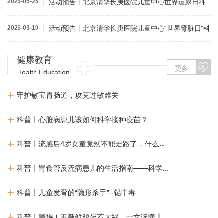
2026-05-25
活动预告丨北京清华长庚医院儿童中心世界遗尿日科
普及义诊活动
2026-03-10
活动预告丨北京清华长庚医院儿童中心“世界肾脏日”科
普及义诊活...
健康教育
更多
Health Education
守护敏宝胃肠道，攻克过敏难关
科普丨心脏病患儿该如何科学接种疫苗？
科普丨流感后4岁女童竟然不能走路了，什么...
科普丨胃食管反流病患儿的生活指南——科学...
科普丨儿童发育的“隐形杀手”--铅中毒
科普丨警惕！不新鲜鸡蛋惹大祸，一文读懂儿...