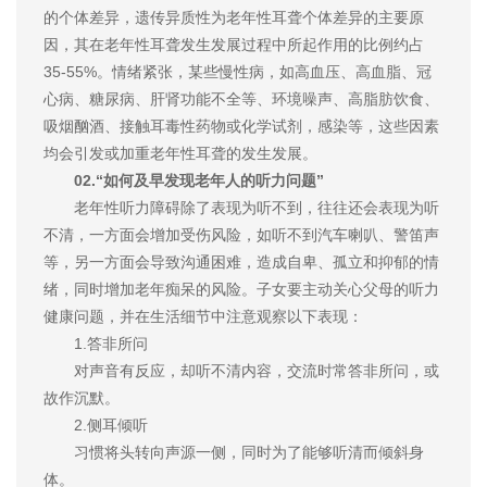
的个体差异，遗传异质性为老年性耳聋个体差异的主要原
因，其在老年性耳聋发生发展过程中所起作用的比例约占
35-55%。情绪紧张，某些慢性病，如高血压、高血脂、冠
心病、糖尿病、肝肾功能不全等、环境噪声、高脂肪饮食、
吸烟酗酒、接触耳毒性药物或化学试剂，感染等，这些因素
均会引发或加重老年性耳聋的发生发展。
02.“如何及早发现老年人的听力问题”
老年性听力障碍除了表现为听不到，往往还会表现为听
不清，一方面会增加受伤风险，如听不到汽车喇叭、警笛声
等，另一方面会导致沟通困难，造成自卑、孤立和抑郁的情
绪，同时增加老年痴呆的风险。子女要主动关心父母的听力
健康问题，并在生活细节中注意观察以下表现：
1.答非所问
对声音有反应，却听不清内容，交流时常答非所问，或
故作沉默。
2.侧耳倾听
习惯将头转向声源一侧，同时为了能够听清而倾斜身
体。