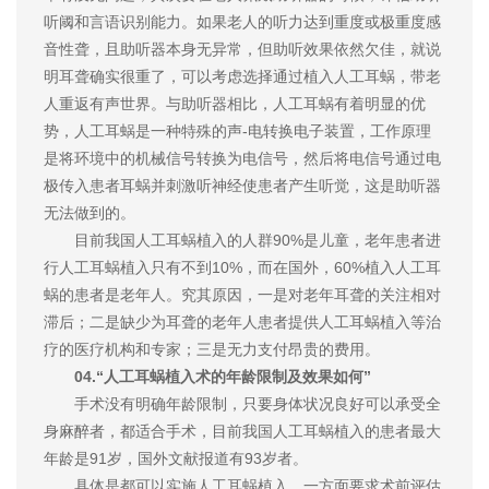
听阈和言语识别能力。如果老人的听力达到重度或极重度感
音性聋，且助听器本身无异常，但助听效果依然欠佳，就说
明耳聋确实很重了，可以考虑选择通过植入人工耳蜗，带老
人重返有声世界。与助听器相比，人工耳蜗有着明显的优
势，人工耳蜗是一种特殊的声-电转换电子装置，工作原理
是将环境中的机械信号转换为电信号，然后将电信号通过电
极传入患者耳蜗并刺激听神经使患者产生听觉，这是助听器
无法做到的。
目前我国人工耳蜗植入的人群90%是儿童，老年患者进
行人工耳蜗植入只有不到10%，而在国外，60%植入人工耳
蜗的患者是老年人。究其原因，一是对老年耳聋的关注相对
滞后；二是缺少为耳聋的老年人患者提供人工耳蜗植入等治
疗的医疗机构和专家；三是无力支付昂贵的费用。
04.“人工耳蜗植入术的年龄限制及效果如何”
手术没有明确年龄限制，只要身体状况良好可以承受全
身麻醉者，都适合手术，目前我国人工耳蜗植入的患者最大
年龄是91岁，国外文献报道有93岁者。
具体是都可以实施人工耳蜗植入，一方面要求术前评估