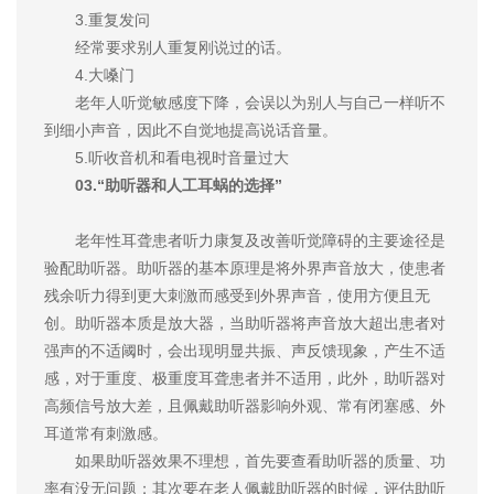
3.重复发问
经常要求别人重复刚说过的话。
4.大嗓门
老年人听觉敏感度下降，会误以为别人与自己一样听不
到细小声音，因此不自觉地提高说话音量。
5.听收音机和看电视时音量过大
03.“助听器和人工耳蜗的选择”
老年性耳聋患者听力康复及改善听觉障碍的主要途径是
验配助听器。助听器的基本原理是将外界声音放大，使患者
残余听力得到更大刺激而感受到外界声音，使用方便且无
创。助听器本质是放大器，当助听器将声音放大超出患者对
强声的不适阈时，会出现明显共振、声反馈现象，产生不适
感，对于重度、极重度耳聋患者并不适用，此外，助听器对
高频信号放大差，且佩戴助听器影响外观、常有闭塞感、外
耳道常有刺激感。
如果助听器效果不理想，首先要查看助听器的质量、功
率有没无问题；其次要在老人佩戴助听器的时候，评估助听