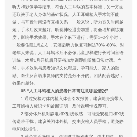
听力和影像学等结果，符合人工耳蜗的基本标准，另一方面
还取决于老人身体的基础状况。人工耳蜗植入手术能不能
做，与耳聋时间没有直接关系，一般来说，听力丧失时间越
短，手术后效果越好。听觉神经退变加重，将会增加训练难
度，影响手术效果。手术在全麻下进行，需要1~2个小时，
一般要住院1周左右，安装后听力恢复可到达70%~80%。对
老年人来说，人工耳蜗术后不必像儿童那样进行长时间言语
训练，术后1月开机后只要稍加培训即能听懂日常对话。当
然，手术效果与患者知识文化程度、学习能力、家人的鼓
励、医生及言语康复师的支持是分不开的。团队配合越好，
效果也越好。
05.“人工耳蜗植入的患者日常需注意哪些情况”
1.通过安检时体内植入体会引发报警，建议随身携带人
工耳蜗植入标识卡和诊断证明，及时说明情况即可。
2.部分体外机对静电和X射线敏感，可能受安检门和X线
传送带干扰，建议关闭体外机，交由安检人员手检，避免静
电和X线损伤。
3.避免靠近强磁场，包括磁共振检查室、强力磁铁、磁