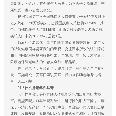
者对听力的诉求，甚至老年人自身，为不给子女添麻烦，宁
愿忍受，也不去尝试改变。
根据我国第二次全国残疾人人口普查，全国60岁及以上
老人约有4420万残疾人，占我国残疾人总数的53.24%，其
中听力残疾老年人占34.59%，而听力残疾老年人占听力残
疾总人口中的76.87%，居第1位。
随着社会老龄化，老年性听力障碍者越来越多，老年人
的听觉健康同样需要我们的重视，交流困难所致的认知障碍
和心理问题对家庭同样是打击。早发现、早干预，才能最大
限度地保障老年人的生存安全和生活品质。
也当你老了，耳朵背了，得过且过，对付凑合？与其将
就，不如讲究，爱耳日里说爱耳，我们来聊聊老年聋的福
音：人工耳蜗！
01.“什么是老年性耳聋”
老年性耳聋，是指伴随人体机能退化而出现的听力损
害。典型表现为双耳出现对称性、进行性的听力下降，且最
先听不清的是高频，即高调的声音。耳聋在不同人群的进展
速度、发病年龄、起病原因及发病形式亦不相同，具有明显