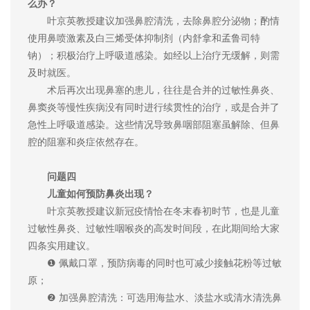
么办？
叶京英教授建议加强鼻腔清洗，去除鼻腔分泌物；酌情
使用鼻喷激素及白三烯受体抑制剂（内舒拿和孟鲁司特
钠）；积极治疗上呼吸道感染。如经以上治疗无缓解，则需
及时就医。
术后再次出现鼻塞的患儿，往往是合并的过敏性鼻炎、
鼻窦炎等慢性疾病没有同时进行续贯性的治疗，或是合并了
急性上呼吸道感染。这些情况导致鼻咽部阻塞虽解除、但鼻
腔的阻塞和炎症依然存在。
问题四
儿童如何预防鼻炎出现？
叶京英教授建议新冠疫情恰在冬末春初时节，也是儿童
过敏性鼻炎、过敏性咽喉炎的高发时间段，在此期间给大家
四条实用建议。
❶ 佩戴口罩，预防病毒的同时也可减少接触花粉等过敏
原；
❷ 加强鼻腔清洗：可选用海盐水、淡盐水或清水清洗鼻