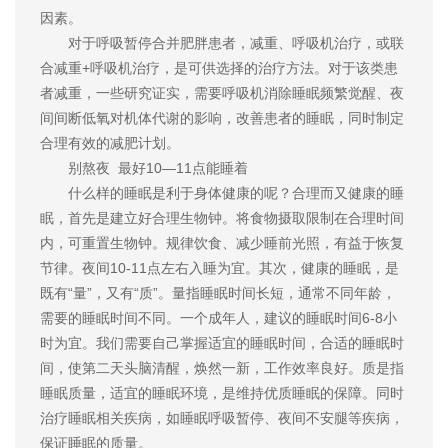
因素。
对于呼吸暂停合并肥胖患者，减重、呼吸机治疗，或联
合减重+呼吸机治疗，是可供选择的治疗方法。对于该类患
者减重，一些研究证实，需要呼吸机消除睡眠频繁觉醒、夜
间间断低氧对机体代谢的影响，改善患者的睡眠，同时制定
合理有效的减肥计划。
别熬夜 最好10—11点能睡着
什么样的睡眠是利于身体健康的呢？合理而又健康的睡
眠，首先是建立好合理生物钟。将食物摄取限制在合理时间
内，可重置生物钟。规律饮食、减少睡前光照，有益于恢复
节律。夜间10-11点左右入睡为宜。其次，健康的睡眠，是
既有“量”，又有“质”。量指睡眠时间长短，通常不同年龄，
需要的睡眠时间不同。一个成年人，建议的睡眠时间6-8小
时为宜。我们需要自己掌握适宜的睡眠时间，合适的睡眠时
间，使第二天头脑清醒，焕然一新，工作效率良好。质是指
睡眠质量，适宜的睡眠环境，是维持优质睡眠的保障。同时
治疗睡眠相关疾病，如睡眠呼吸暂停、夜间不安腿等疾病，
保证睡眠的质量。