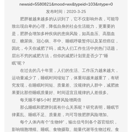
newsid=5580821&mood=wx&typeid=103&ntype=0
发布时间：2020-3-25
肥胖被越来越多的认识到了，它不仅影响外表，可能导
致出现自卑的心理，降低自身的社会生活能力，更重要的
是，肥胖会增加多种疾病的患病风险，如高血压、高脂血
症、糖尿病、冠心病、卒中、睡眠呼吸暂停以及某些癌症，
因此，今天你减肥了吗，成为人们工作生活中的热门话题，
层出不穷的减肥方法，但你的减肥计划里是否少了“睡
眠”呢？
在过去的几十年里，人们的生活、工作压力越来越大，
运动量减少了，睡眠时间缩短了，体重却越来越重了，有研
究发现，在睡眠时间短、质量差、没规律的人群中，减肥效
果要比那些睡眠质量好、时间适宜且规律的人差很多。
每天睡不够5小时 肥胖风险增两倍
那么睡眠和肥胖到底有什么关系呢？研究表明，睡眠节
律紊乱、睡眠不足、质量差，均可导致肥胖风险增加。
每个人体内有个“生物钟”，输出信号到各个器官组织，
影响细胞增殖、睡眠、食物摄取、能量代谢等生物过程。食