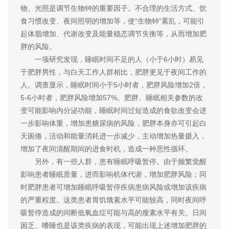
物、光照是调节生物钟的重要因子。不合理的生活方式、饮
食习惯改变、夜间照明的增加等，使“生物钟”紊乱，可能引
起体脂增加、代谢改变及能量稳态调节失衡等，从而增加肥
胖的风险。
一项研究发现，睡眠时间不足的人（小于6小时）易见
于肥胖男性，与白天工作人群相比，肥胖更见于夜间工作的
人。调查显示，睡眠时间小于5小时者，肥胖风险增加2倍，
5-6小时者，肥胖风险增加57%。肥胖、睡眠相关参数的改
变可能影响内分泌功能，睡眠时间过短造成的食欲改变会进
一步影响体重，增加患糖尿病的风险，肥胖本身亦可引起白
天困倦，活动和能量消耗进一步减少，主动增加热量摄入，
增加了夜间清醒期间的进食时机，造成一种恶性循环。
另外，有一些人群，患有睡眠呼吸暂停。由于频繁觉醒
影响患者睡眠质量，进而影响机体代谢，增加肥胖风险；同
时肥胖患者可增加睡眠呼吸暂停疾病患病风险或增加该疾病
的严重程度。这类患者胃饥饿素水平可能较高，同时夜间呼
吸暂停造成的间断低氧血症可能与高的瘦素水平有关。日间
困乏、嗜睡也是该类疾病的表现，可能出现上述增加肥胖的