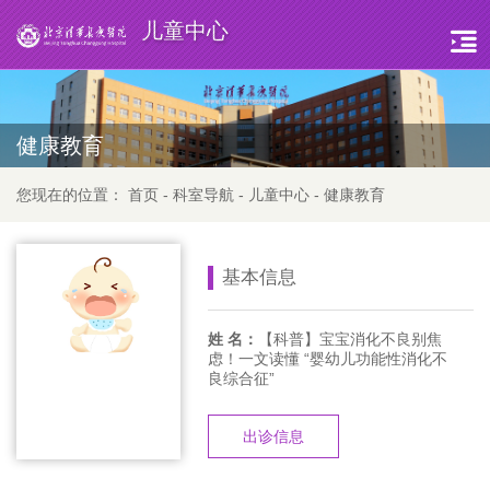
儿童中心
健康教育
您现在的位置：
首页
-
科室导航
-
儿童中心
-
健康教育
基本信息
姓 名：
【科普】宝宝消化不良别焦
虑！一文读懂 “婴幼儿功能性消化不
良综合征”
出诊信息