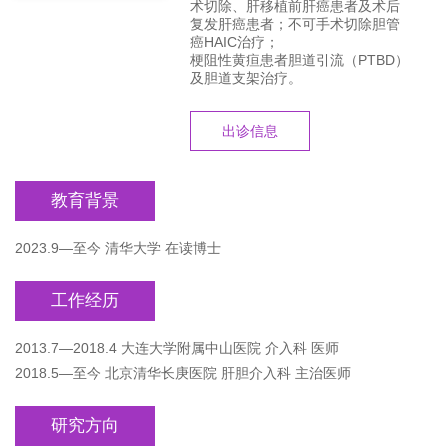
术切除、肝移植前肝癌患者及术后
复发肝癌患者；不可手术切除胆管
癌HAIC治疗；
梗阻性黄疸患者胆道引流（PTBD）
及胆道支架治疗。
出诊信息
教育背景
2023.9—至今 清华大学 在读博士
工作经历
2013.7—2018.4 大连大学附属中山医院 介入科 医师
2018.5—至今 北京清华长庚医院 肝胆介入科 主治医师
研究方向