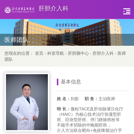
肝胆介入科
医师团队
您现在的位置：
首页
-
科室导航
-
肝胆胰中心
-
肝胆介入科
-
医师
团队
基本信息
姓 名：
刘影
职 务：
主治医师
特 长：
微粒TACE及肝动脉灌注化疗
（HAIC）为核心技术治疗弥漫型肝
癌、巨块型肝癌、伴门静脉癌栓等
不能手术切除的中晚期肝癌；
介入方法联合靶向+免疫降期治疗手