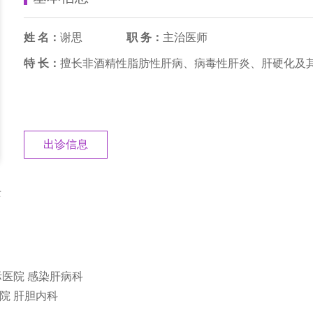
姓 名：
谢思
职 务：
主治医师
特 长：
擅长非酒精性脂肪性肝病、病毒性肝炎、肝硬化及
出诊信息
士
国际医院 感染肝病科
医院 肝胆内科