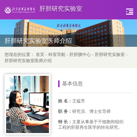
肝胆研究实验室
肝胆研究实验室医师介绍
您现在的位置：
首页
-
科室导航
-
肝胆胰中心
-
肝胆研究实验室
-
肝胆研究实验室医师介绍
基本信息
姓 名：
王韫芳
职 务：
研究员、博士生导师
特 长：
主要从事基于干细胞和组织
工程的肝脏再生医学的转化研究。