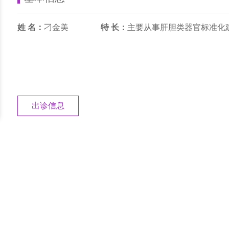
姓 名：
刁金美
特 长：
主要从事肝胆类器官标准化
出诊信息