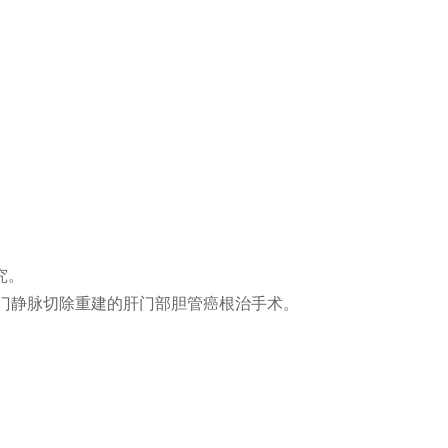
究。
门静脉切除重建的肝门部胆管癌根治手术。