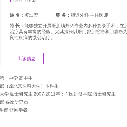
姓 名：
项灿宏
职 务：
胆道外科 主任医师
特 长：
能够独立开展肝胆胰外科专业内多种复杂手术，在
治疗具有丰富的经验。尤其擅长以肝门部胆管癌和胆囊癌
良性疾病的微创治疗。
出诊信息
市第一中学 高中生
学医学部（原北京医科大学）本科生
科大学 硕士研究生 2007-2011年：军医进修学院 博士研究生
学部 客座研究员
医学部 访问学者