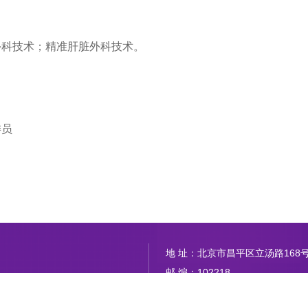
外科技术；精准肝脏外科技术。
委员
地 址：北京市昌平区立汤路168
邮 编：102218
胰外科
网 址：www.btch.edu.cn