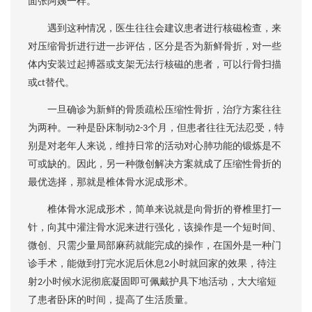
面张阿姨一样。
遇到这种情况，医生往往会建议患者进行核磁检查，来
对压缩骨折进行进一步评估，区分是否为新鲜骨折，对一些
体内安装过起搏器或支架无法行核磁的患者，可以行骨扫描
或
替代。
ct
一旦确诊为新鲜的骨质疏松压缩性骨折，治疗方案往往
为两种。一种是卧床制动
个月，但患者往往无法忍受，特
2-3
别是对老年人来说，维持日常的活动对心肺功能的锻炼是不
可或缺的。因此，另一种微创解决方案就成了压缩性骨折的
最优选择，那就是椎体骨水泥成形术。
椎体骨水泥成形术，简单来说就是向骨折的脊椎里打一
针，向其中灌注骨水泥来进行强化，该操作是一个短时间、
微创、只需少量局部麻药就能完成的操作，在国外是一种门
诊手术，能做到打完水泥后休息
小时就回家的效果，待注
2
射
小时候水泥彻底凝固即可佩戴护具下地活动，大大缩短
2
了患者卧床的时间，提高了生活质量。