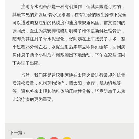
注射
骨水泥虽然是一种有创操作，但其风险是可控的，
其最常见的并发症
骨水泥渗漏
，
在有经验的医生操作下完全
-
可以通过调整注射的粘稠度和速度来规避风险。前文提到的
张阿姨，医生为其安排核磁后明确了椎体是新鲜压缩骨折，
随即为其注射了骨水泥强化，张阿姨在上午接受了手术，整
个过程
分钟左右，水泥注射后疼痛立即得到缓解，回到病
25
房休息了两个小时后即佩戴腰围下地活动，下午在家属陪同
下办理了出院。
当然，我们还是建议张阿姨在出院之后进行常规的抗骨
质疏松质量，包括药物治疗，晒太阳，食疗，肌肉锻炼等
等，避免将来出现其他椎体的压缩性骨折，毕竟防患于未然
比治疗疾病更为重要。
下一篇：