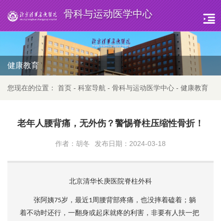
骨科与运动医学中心
健康教育
您现在的位置：
首页
-
科室导航
-
骨科与运动医学中心
-
健康教育
老年人腰背痛，无外伤？警惕脊柱压缩性骨折！
作者：胡冬
发布日期：2024-03-18
北京清华长庚医院脊柱外科
张阿姨
岁，最近
周腰背部疼痛，也没摔着磕着；躺
75
1
着不动时还行，一翻身或起床就疼的利害，非要有人扶一把