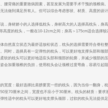
痛、腰背痛的重要致病因素，甚至发展为需要手术干预的颈椎病
法做到满足所有人。但可以综合考虑形状、材质、高度的设计
身材娇小的人选择低枕头，身材高大的人选择高枕头，身高＜1
择中等高度的枕头，一般在10-12cm之间；身高＞175cm适合选择较
自然直立状态为最舒适放松状态，枕头的选择需要符合脊柱整
度。同时，选择具有一定弹性的枕头，可以更好地支撑头部和颈
择柔软的枕头可以更好地适应头部和颈部的轮廓，并减少颈部的
睡姿会加重颈椎的负担，使用枕头会让颈椎过度弯曲，容易引起
宽度：最好选择比肩膀要宽一些的枕头，因为当你一翻身，枕
50至70厘米之间，宽度也不应小于30厘米。枕头的材质：要
和弹性适中的枕头可以更好地支撑头颈部，过软的枕头无法提供