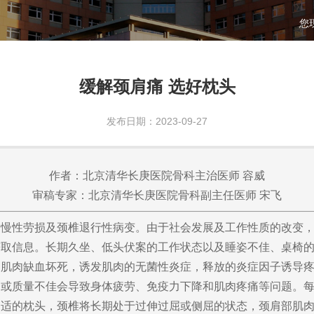
您
缓解颈肩痛 选好枕头
发布日期：2023-09-27
作者：北京清华长庚医院骨科主治医师 容威
审稿专家：北京清华长庚医院骨科副主任医师 宋飞
性劳损及颈椎退行性病变。由于社会发展及工作性质的改变，
获取信息。长期久坐、低头伏案的工作状态以及睡姿不佳、桌椅
起肌肉缺血坏死，诱发肌肉的无菌性炎症，释放的炎症因子诱导
量不佳会导致身体疲劳、免疫力下降和肌肉疼痛等问题。每天的睡
合适的枕头，颈椎将长期处于过伸过屈或侧屈的状态，颈肩部肌