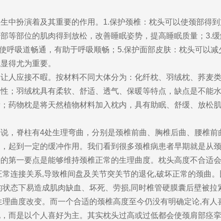
扮演着及其重要的作用。1.保护颈椎：枕头可以使颈部得到支
部等部位的肌肉得到放松，改善睡眠姿势，提高睡眠质量；3.
以使呼吸道畅通，有助于呼吸顺畅；5.保护面部皮肤：枕头可以
就显得尤为重要。
人应接不暇。按材料不同大体分为：化纤枕、羽绒枕、荞麦类
弹性；羽绒枕具有柔软、舒适、透气、保暖等特点，缺点是不能
贵；药物枕是将天然植物材料加入枕内，具有助眠、舒缓、放松
，脊柱有4处生理弯曲，分别是颈椎前曲、胸椎后曲、腰椎前
力，起到一定的缓冲作用。我们看到很多颈椎病患者早期就是从
的第一要点是能够维持颈椎正常的生理曲度。枕头高度不合适会
正常连接关系,导致椎间盘及关节突关节的退化,破坏正常的颈曲。
状态下易造成肌肉缺血、坏死、劳损,同时椎管硬膜囊后壁被拉紧,
生理曲度改变。而一个合适的颈椎高度至今仍没有明确定论,有
配，而是以个人喜好为主。其实枕头过高或过低都会使颈肩部痉