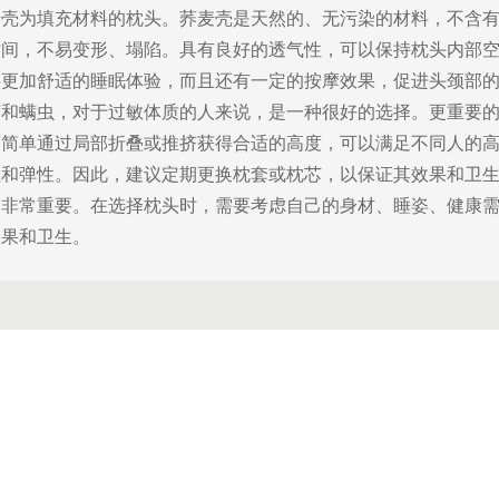
为填充材料的枕头。荞麦壳是天然的、无污染的材料，不含有
时间，不易变形、塌陷。具有良好的透气性，可以保持枕头内部
供更加舒适的睡眠体验，而且还有一定的按摩效果，促进头颈部
菌和螨虫，对于过敏体质的人来说，是一种很好的选择。更重要
可简单通过局部折叠或推挤获得合适的高度，可以满足不同人的
性和弹性。因此，建议定期更换枕套或枕芯，以保证其效果和卫
常重要。在选择枕头时，需要考虑自己的身材、睡姿、健康需
效果和卫生。
地 址：北京市昌平区立汤路168
邮 编：102218
与运动医学中心
网 址：www.btch.edu.cn