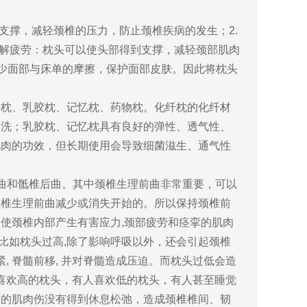
撑，减轻颈椎的压力，防止颈椎疾病的发生；2.
缓解疲劳：枕头可以使头部得到支撑，减轻颈部肌肉
减少面部与床单的摩擦，保护面部皮肤。因此将枕头
枕、乳胶枕、记忆枕、药物枕。化纤枕的化纤材
水洗；乳胶枕、记忆枕具有良好的弹性、透气性、
肌肉的功效，但长期使用会导致细菌滋生、通气性
曲和骶椎后曲。其中颈椎生理前曲非常重要，可以
颈椎生理前曲减少或消失开始的。所以保持颈椎前
使颈椎内部产生有害应力,颈部疲劳和痉挛的肌肉
比如枕头过高,除了影响呼吸以外，还会引起颈椎
 脊髓前移, 并对脊髓造成压迫。而枕头过低会造
人喜欢高的枕头，有人喜欢低的枕头，有人甚至睡觉
挛的肌肉伤没有得到休息松弛，造成颈椎椎间、韧