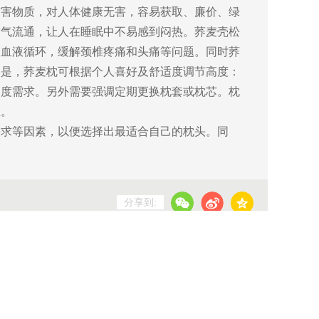
害物质，对人体健康无害，容易获取、廉价、绿
空气流通，让人在睡眠中不易感到闷热。荞麦壳松
的血液循环，缓解颈椎疼痛和头痛等问题。同时荞
的是，荞麦枕可根据个人喜好及舒适度调节高度：
高度需求。另外需要强调定期更换枕套或枕芯。枕
生。
求等因素，以便选择出最适合自己的枕头。同
分享到:
号
技术支持：信息管理部
京公网安备11011402000212号
Copyright © 2014-2021 北京清华长庚医院