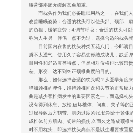
腰背部疼痛无缓解甚至加重。
而枕头作为我们必备睡眠用品之一，在我们人生中
改善睡眠姿势：合适的枕头可以使头部、颈部、肩
的负担，缓解疲劳；4.调节呼吸：合适的枕头可
称为人生另一伴侣一点不为过，选择合适的枕头
目前国内在售的枕头种类五花八门，令郎满目让
质不太透气，使用久了容易变形结成块儿，缺乏
耐用性和舒适度等特点，但是相对价格也比较昂
差、形变、达不到纠正颈椎曲度的目的。
那么，如何选择合适的枕头呢？从医学角度来说
增加颈椎的弹性，维持颈椎间盘和关节的正常应
曲是减少颈椎病发生的重要因素之一，而选择枕头
没有得到休息、放松,破坏椎体、间盘、关节等的
过屈导致后方韧带、肌肉过度紧张,长期处于紧张的
成椎体前方肌肉、韧带的损伤,久而久之造成颈椎
时不用枕头，即选择枕头高低不是以生理要求置