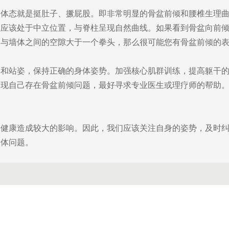
的体态就是挺肚子、撅屁股。即非常明显的骨盆前倾和腰椎生理
盆应该处于中立位置，与脊柱呈现自然曲线。如果看到骨盆向前
部与墙体之间的空隙大于一个拳头，那么很可能您有骨盆前倾的
姿和站姿，保持正确的身体姿势。加强核心肌群训练，提高躯干
发现自己存在骨盆前倾问题，最好寻求专业医生或理疗师的帮助
体健康造成较大的影响。因此，我们应该关注自身的姿势，及时
身体问题。
地 址：北京市昌平区立汤路168