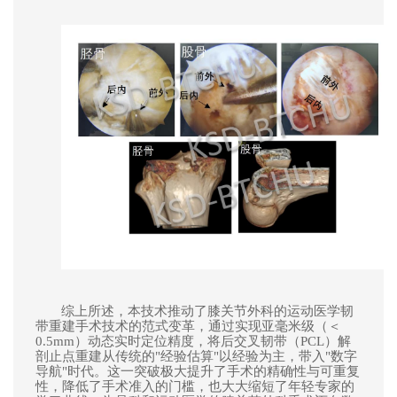
综上所述，本技术推动了膝关节外科的运动医学韧
带重建手术技术的范式变革，通过实现亚毫米级（＜
0.5mm）动态实时定位精度，将后交叉韧带（PCL）解
剖止点重建从传统的"经验估算"
以经验为主，
带入"数字
导航"时代。这一突破极大提升了手术的精确性与可重复
性
，降低了手术准入的门槛，也大大缩短了年轻专家的