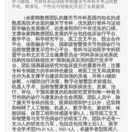
学习曲线，
为骨科
和运动医学的膝关节外科
手术迈向
数
字化、
精准化、个性化与智能化开启了全新篇章。
余家阔教授团队的膝关节外科是国内知名的成
（
熟度高技术全面的膝关节专科，优先践行骨科与运动
医学融合发展模式，在患者和同行中有优良的口碑。
支撑余家阔教授团队发展的平台包括临床诊疗平台、
教学平台、科学研究平台、医工交叉平台、院企合作
平台、体医融合平台、国家级智慧骨关节伤病诊疗与
远程智慧康复示范中心平台、骨科与运动医学专科联
盟平台和北京市卫生健康委员会“同种异体运动系统
结构性组织移植技术”限制临床应用的医疗技术平
台。团队强调基础研究对临床提升的重要作用，注重
专科专病能力的学科特色建设，将医工交叉和成果转
化作为各支撑平台建设和加强的灵魂，并将AI辅助
诊断、AI辅助治疗决策、数字化智慧型术前规划、
机器人手术、远程智慧康复和疾病发生、发展、治
疗、评估、干预和康复的机制研究贯穿到每一种骨关
节伤病的诊疗与康复的全生命周期。团队人员中，除
了膝关节专科的医生、医师助理和护士以外，还双聘
和特聘了人工智能、机器人、数字孪生、新材料、体
能训练、体育工程和传感器专家6人，指导医工交叉
和智慧骨与关节伤病诊疗的研发工作。团队中还有一
支28人的研发生力军，包括还包括博士后3人、医学
专业学术型Ph.D 9人，MD 4人，卓越学者型医师八