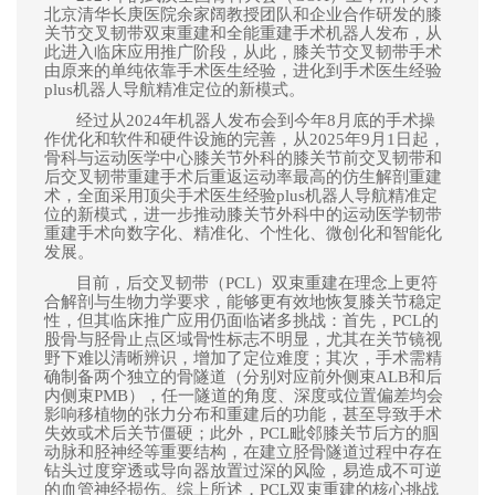
北京清华长庚医院余家阔教授团队和企业合作研发的膝
关节交叉韧带双束重建和全能重建手术机器人发布，从
此进入临床应用推广阶段，从此，膝关节交叉韧带手术
由原来的单纯依靠手术医生经验，进化到手术医生经验
plus机器人导航精准定位的新模式。
经过从2024年机器人发布会到今年8月底的手术操
作优化和软件和硬件设施的完善，从2025年9月1日起，
骨科与运动医学中心膝关节外科的膝关节前交叉韧带和
后交叉韧带重建手术后重返运动率最高的仿生解剖重建
术，全面采用顶尖手术医生经验plus机器人导航精准定
位的新模式，
进一步推动
膝关节外科中的运动医学韧带
重建手术
向
数字化、
精准化、个性化、微创化
和
智能化
发展。
目前，后交叉韧带（
PCL）双束重建在理念上更符
合解剖与生物力学要求，能够更有效地恢复膝关节稳定
性，但其临床推广应用仍面临诸多挑战：首先，PCL的
股骨与胫骨止点区域骨性标志不明显，尤其在关节镜视
野下难以清晰辨识，增加了定位难度；其次，手术需精
确制备两个独立的骨隧道（分别对应前外侧束ALB和后
内侧束PMB），任一隧道的角度、深度或位置偏差均会
影响移植物的张力分布
和重建后的功能
，甚至导致手术
失效或术后关节僵硬；此外，PCL毗邻
膝关节后方的
腘
动脉和胫神经等重要结构，在建立胫骨隧道过程中存在
钻头过度穿透或导向器放置过深的风
险，易造成不可逆
的血管神经损伤。综上所述，
PCL双束重建的核心挑战