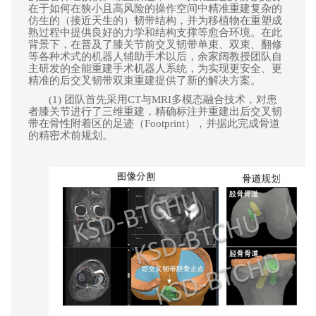
在于如何在狭小且高风险的操作空间中精准重建复杂的
仿生的（接近天生的）
韧带结构，并为移植物
在重塑成
熟过程中
提供良好的
力学和结构支撑等
愈合环境。在此
背景下，
在普及了膝关节前交叉韧带单束、双束、翻修
等各种术式的机器人辅助手术以后，
余家阔教授团队
自
主
研发的全能重建手术机器人系统，为实现更安全、更
精准的
后交叉韧带
双束重建提供了新的解决方案。
(1) 团队首先采用
CT与MRI多模态融合技术，对患
者膝关节进行了三维重建，精确标注
并重建出后交叉韧
带在骨性附着区的足迹（Footprint）
，并据此完成骨道
的精密术前规划。