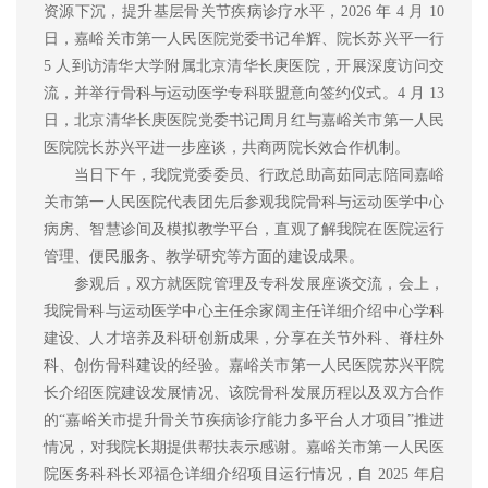
资源下沉，提升基层骨关节疾病诊疗水平，2026 年 4 月 10
日，嘉峪关市第一人民医院党委书记牟辉、院长苏兴平一行
5 人到访清华大学附属北京清华长庚医院，开展深度
访问
交
流
，
并举行骨科与运动医学专科联盟意向签约仪式。4 月 13
日，北京清华长庚医院党委书记周月红与
嘉峪关市第一人民
医院院长
苏兴平进一步座谈，共商
两院
长效合作机制。
当日
下午，我院党委委员、行政总助高茹
同志陪同
嘉峪
关市第一人民医院代表团先后参观我院骨科与运动医学中心
病房、智慧诊间及
模拟
教学平台，直观了解我院在
医院运行
管理、便民服务、教学研究
等方面的建设成果。
参观后，双方就医院管理及专科发展座谈交流，
会上，
我院骨科与运动医学中心主任余家阔
主任
详细介绍中心学科
建设、人才
培养
及科研创新成果，分享在
关节外科、脊柱外
科、创伤骨科建设
的经验。嘉峪关市第一人民医院苏兴平院
长介绍
医院建设发展情况、
该院骨科发展
历程以及双方合作
的“
嘉峪关市提升骨关节疾病诊疗能力多平台人才项目
”
推进
情况
，
对我院长期
提供帮扶
表示感谢
。嘉峪关市第一人民医
院医务科科长邓福仓详细介绍项目运行情况，
自 2025
年
启