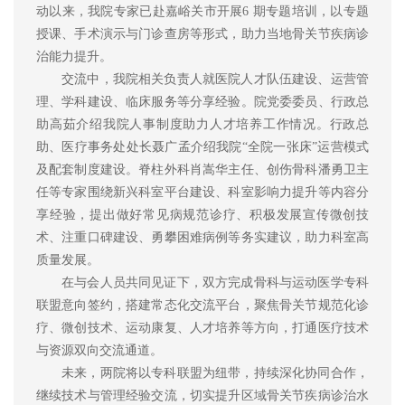
动以来，我院专家已赴嘉峪关
市
开展6 期专题培训
，以专题
授课、
手术
演示
与门诊
查房等形式
，助力当地骨
关节疾病诊
治
能力提升。
交流中，我院相关负责人就医院
人才队伍建设、
运营管
理、学科建设、临床服务等分享经验
。院党委委员、行政总
助
高茹
介绍我院人事制度助力人才培养工作情况。行政总
助、医疗事务处处长
聂广孟介绍我院“全院一张床”运营模式
及配套制度建设。脊柱外科
肖嵩华
主任
、
创伤骨科
潘勇卫
主
任
等专家围绕
新兴科室平台建设、科室影响力提升等内容分
享经验，提出做好
常见病
规范
诊疗、
积极发展宣传
微创技
术、
注重
口碑建设、
勇攀困难
病例等务实建议，助力科室高
质量发展。
在与会人员共同见证下，双方完成骨科与运动医学专科
联盟意向签约，搭建常态化交流平台，聚焦骨关节规范化诊
疗、微创技术、运动康复、人才培养等方向，打通
医疗技术
与资源
双向
交流
通道。
未来，两院将以专科联盟为纽带，持续深化
协同合作，
继续
技术与管理经验
交流
，切实提升区域骨关节疾病诊治水