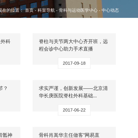
现在的位置：
首页
-
科室导航
-
骨科与运动医学中心
-
中心动态
柱外科
脊柱与关节两大中心齐开班，远
程会诊中心助力手术直播
2017-09-18
节？
求实严谨，创新发展——北京清
华长庚医院脊柱外科基础...
2017-06-22
留骶神
骨科肖嵩华主任做客“网易直