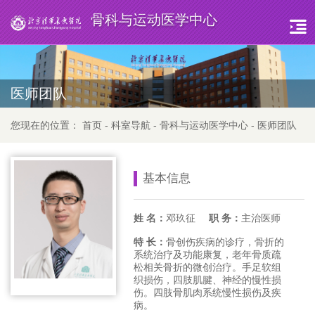
骨科与运动医学中心
医师团队
您现在的位置：
首页
-
科室导航
-
骨科与运动医学中心
-
医师团队
基本信息
姓 名：
邓玖征
职 务：
主治医师
特 长：
骨创伤疾病的诊疗，骨折的
系统治疗及功能康复，老年骨质疏
松相关骨折的微创治疗。手足软组
织损伤，四肢肌腱、神经的慢性损
伤。四肢骨肌肉系统慢性损伤及疾
病。