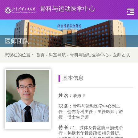
骨科与运动医学中心
医师团队
您现在的位置：
首页
-
科室导航
-
骨科与运动医学中心
-
医师团队
基本信息
姓 名：
潘勇卫
职 务：
骨科与运动医学中心副主
任；创伤骨科主任；主任医师；教
授；博士生导师
特 长：
1、肢体及骨盆髋臼损伤治
疗：包括老年骨质疏松相关骨折、