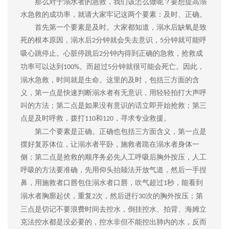
那么对于溺水者的急救，我们该怎么做呢？要想提高溺
水急救的成功率，就请大家牢记这两个要素：及时、正确。
首先第一个要素是及时。大家都知道，溺水后缺氧是致
死的根本原因，溺水后
分钟就会失去意识，
分钟就可能呼
2
5
吸心跳停止。心脏停跳后
分钟内得到正确的急救，抢救成
2
功率可以达到
。而超过
分钟就很可能会死亡。因此，
100%
5
溺水急救，时间就是生命。这里的及时，包括三方面的含
义，第一点是快速判断溺水者有无意识，用轻轻拍打大声呼
叫的方法；第二点是如果没有意识的话立即开始抢救；第三
点是及时呼救，拨打
和
，寻求专业救援。
110
120
第二个要素是正确。正确也包括三方面含义，第一点是
摆好复苏体位，让溺水者平卧，施救者跪在溺水者身体一
侧；第二点是抢救的顺序务必先人工呼吸后胸外按压，人工
呼吸的方法要准确，先用仰头抬颏法开放气道，然后一手捏
鼻，用施救者口唇包住溺水者口唇，吹气超过
秒，能看到
1
溺水者胸廓起伏，重复
次，然后进行
次的胸外按压；第
2
30
三点是切记不要浪费时间去控水，倒挂控水、拍背、海姆立
克法控水都是没必要的，控水非但不能控出肺内的水，反而