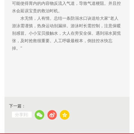
可能使得胃内的内容物反流入气道，导致气道梗阻。并且控
水会延误宝贵的救治时机。
水无情，人有情。总结一条防溺水口诀送给大家
“老人
游泳需谨慎，热身运动别漏掉。游泳时长需控制，注意保暖
别感冒。小小
宝贝
接触水，大人在旁安全保。遇到溺水莫慌
张，及时抢救很重要。人工呼吸最根本，倒挂控水快忘
掉。
”
下一篇：
分享到: