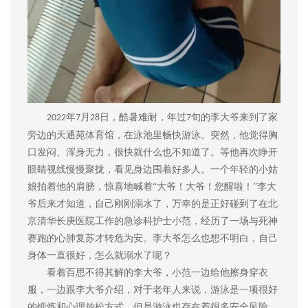
年
月
日
，酷暑难耐，年过
旬的李大爷来到了家
202
2
7
28
7
旁边的天通苑体育馆，在泳池里畅快游泳。突然，他觉得胸
口发闷、浑身无力，很快就什么也不知道了。等他再次睁开
眼睛视线慢慢聚拢，看见身边围着好多人。一个年轻的小姑
娘拍着他的肩膀，惊喜地喊着“大爷！大爷！您醒啦！”李大
爷后来才知道，自己刚刚溺水了，万幸的是正好碰到了在北
京清华长庚医院工作的急诊科护士小范，经历了一场与死神
赛跑的心肺复苏才转危为安。李大爷怎么也想不明白，自己
身体一直很好，怎么就溺水了呢？
看着百思不得其解的李大爷，小范一边给他擦身穿衣
服，一边跟李大爷介绍，对于老年人来说，游泳是一项很好
的锻炼和心理放松方式。但是游泳也存在着很多安全风险。