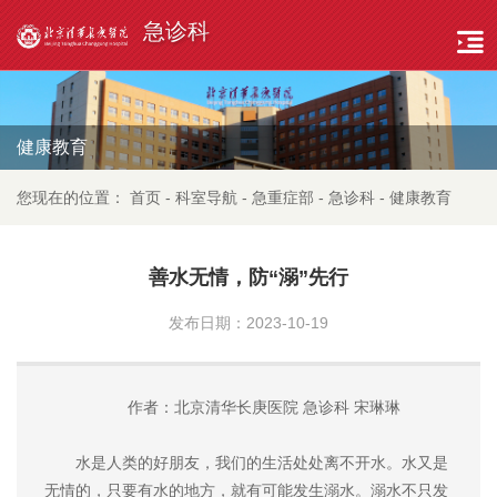
急诊科
健康教育
您现在的位置：
首页
-
科室导航
-
急重症部
-
急诊科
-
健康教育
善水无情，防“溺”先行
发布日期：2023-10-19
作者：北京清华长庚医院 急诊科 宋琳琳
水是人类的好朋友，我们的生活处处离不开水。水又是
无情的，只要有水的地方，就有可能发生溺水。溺水不只发