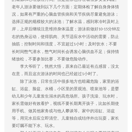
老年人游泳要做到以下几个方面：定期体检了解自身身体情
况，如果有严重的心脑血管疾病和关节疾病尽量避免游泳；
选择正规的规模较大的泳池；了解水温，感到寒冷时及时上
岸，上岸后继续注意维持身体温度；游泳前做好
分钟左
10-15
右的热身运动，使得肌肉、关节适应水中活动的需要，防止
抽筋；控制时间和强度，不宜超过
小时；及时饮水；不要
1
长时间憋气潜水，憋气时间长会诱发心脑供血不足；保持情
绪放松，不要参加比赛，不要做危险动作。
李大爷听了，恍然大悟，原来自己最近有点感冒，没太
在意，而且这次游泳的时间也已经超过
小时了。
1
除了泳池，日常生活中很多地方也暗藏危险，家里的浴
缸、浴盆、脸盆、水桶，小区里的景观池、喷泉池等，是婴
幼儿和少年儿童发生溺水的高危场所。孩子洗澡、玩水时，
家长需做好有效看护，视线不要长期离开孩子，比如长期使
用手机、做其他家务或与他人攀谈等。家中的浴缸、浴盆
等，用完水后应立即清空。儿童独自或结伴外出玩耍，家长
要叮嘱不能下水、玩水。