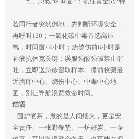
七、
急救
“时间窗”
：抓住黄金
5
分钟
若同行者突然倒地，先判断环境安全，
再呼叫
120
；一氧化碳中毒首选高压
氧，时间窗
≤4
小时；烧烫伤前
6
小时是
补液抗休克关键；误服强酸强碱禁止催
吐，立即送急诊留取样本。提前收藏最
近胸痛中心、烧伤中心、中毒中心地
图，别让导航浪费救命时间。
结语
围炉煮茶，煮的是人间烟火，更是安
全责任。一张野餐垫、一炉好炭、一壶
热茶，可以温暖整个冬天，也可能在瞬