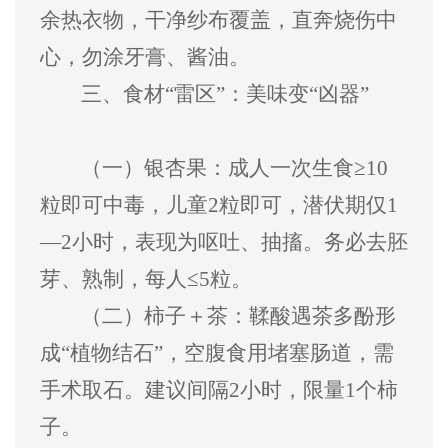
余热衣物，干净纱布覆盖，直奔烧伤中
心，勿涂牙膏、酱油。
三、
食材
“雷区”
：美味变
“
凶器
”
（一）
银杏果：成人一次生食
≥10
粒即可中毒，儿童
2
粒即可，潜伏期仅
1
—2
小时，表现为呕吐、抽搐。务必去胚
芽、熟制，每人
≤5
粒。
（二）
柿子＋茶：鞣酸遇茶多酚形
成
“
植物结石
”
，空腹食用堵塞肠道，需
手术取石。建议间隔
2
小时，限量
1
个柿
子。