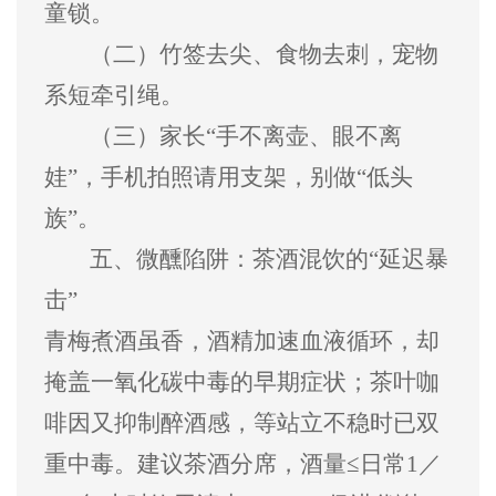
童锁。
（二）
竹签去尖、食物去刺，宠物
系短牵引绳。
（三）
家长
“
手不离壶、眼不离
娃
”
，手机拍照请用支架，别做
“
低头
族
”
。
五、
微醺陷阱
：茶酒混饮的
“
延迟暴
击
”
青梅煮酒虽香，酒精加速血液循环，却
掩盖一氧化碳中毒的早期症状；茶叶咖
啡因又抑制醉酒感，等站立不稳时已双
重中毒。建议茶酒分席，酒量
≤
日常
1
／