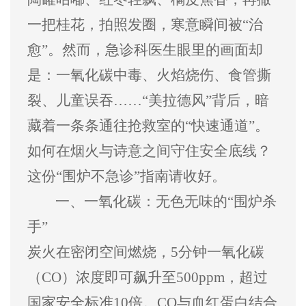
一把桂花，拍照发圈，寒意瞬间被
“
治
愈
”
。然而，急诊科医生眼里的画面却
是：一氧化碳中毒、火焰烧伤、食管撕
裂、儿童误吞
……“
美拉德风
”
背后，暗
藏着一条条通往抢救室的
“
快速通道
”
。
如何在烟火与诗意之间守住安全底线？
这份
“
围炉不急诊
”
指南请收好。
一、
一氧化碳
：无色无味的
“
围炉杀
手
”
炭火在密闭空间燃烧，
5
分钟一氧化碳
（
CO
）浓度即可飙升至
500ppm
，超过
国家安全标准
10
倍。
CO
与血红蛋白结合