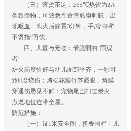
（三）
滚烫茶汤：
≥65℃
热饮为
2A
类致癌物，可致急性食管黏
膜剥脱，出
现呕血。离火后静置
3
分钟，手感
“
杯壁
不烫指
”
再饮。
四、
儿童与宠物
：最脆弱的
“
围观
者
”
炉火高度恰好与幼儿面部平齐，一秒可
致
Ⅲ
度烧伤；烤棉花糖竹签戳眼，角膜
穿通伤屡见不鲜；宠物尾巴扫过炭火，
点燃地毯连带全屋。
防范措施：
（一）
设
1
米安全圈，折叠围栏＋儿