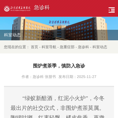
急诊科
科室动态
您现在的位置：
首页
-
科室导航
-
急重症部
-
急诊科
-
科室动态
围炉煮茶季，慎防入急诊
作者：急诊科 张朋书
发布日期：2025-11-27
“
绿蚁新醅酒，红泥小火炉
”
，今冬
最出片的社交仪式，非围炉煮茶莫属。
陶罐咕嘟、红枣轻飘、橘皮焦香，再撒