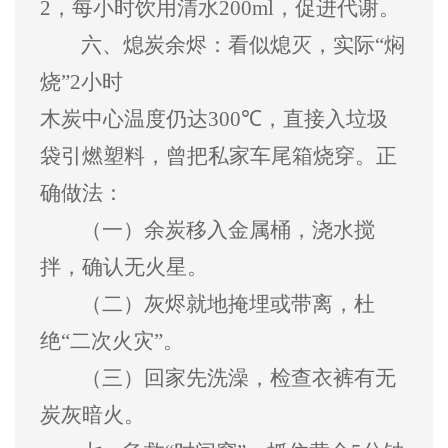
2
，每小时饮用清水
200ml
，促进代谢。
六、
熄炭余烬
：看似熄灭，实际
“
焖
烧
”2
小时
木炭中心温度仍达
300℃
，直接入垃圾
袋引燃塑料，曾把私家车尾箱烧穿。正
确做法：
（一）
余炭移入金属桶，浇水搅
拌，确认无火星。
（二）
灰烬就地掩埋或带离，杜
绝
“
二次火灾
”
。
（三）
回家先洗澡，检查衣裤有无
炭灰暗火。