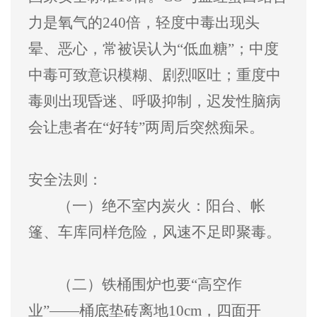
力是氧气的
240
倍，轻度中毒出现头
晕、恶心，常被误认为
“
低血糖
”
；中度
中毒可致意识模糊、剧烈呕吐；重度中
毒则出现昏迷、呼吸抑制，迟发性脑病
会让患者在
“
好转
”
两周后突然痴呆。
安全法则：
（一）
绝不室内炭火：阳台、帐
篷、车库同样危险，风速不足即聚毒。
（二）
铁桶围炉也要
“
高空作
业
”——
桶底垫砖离地
10cm
，四面开