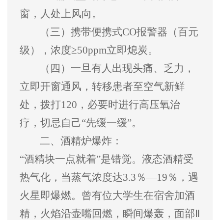
窗，人处上风向。
（三）
携带便携式
CO
报警器（百元
级），浓度
≥50ppm
立即熄炭。
（四）
一旦有人出现头痛、乏力，
立即开窗通风，转移患者至空气新鲜
处，拨打
120
，必要时进行高压氧治
疗，切忌自己
“
先缓一缓
”
。
二、
酒精炉爆炸
：
“
酒精块一点就着
”
是错觉。液态酒精受
热气化，当蒸气浓度达
3.3
％
—19
％，遇
火星即爆燃。曾有位大学生在宿舍加酒
精，火焰沿壶嘴回燃，瞬间爆轰，面部
Ⅱ