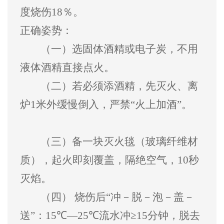
度烧伤
18
％。
正确姿势：
（一）
选固体酒精或电子炭，不用
液体酒精直接点火。
（二）
若必须添酒精，先灭火、离
炉
1
米外缓慢倒入，严禁
“
火上加酒
”
。
（三）
备一块灭火毯（玻璃纤维材
质），起火即刻覆盖，隔绝空气，
10
秒
灭焰。
（四）
烧伤后
“
冲－脱－泡－盖－
送
”
：
15℃—25℃
流水冲
≥15
分钟，脱去