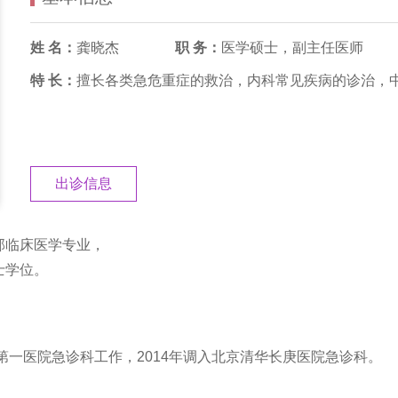
姓 名：
龚晓杰
职 务：
医学硕士，副主任医师
特 长：
擅长各类急危重症的救治，内科常见疾病的诊治，
出诊信息
学部临床医学专业，
士学位。
大学第一医院急诊科工作，2014年调入北京清华长庚医院急诊科。