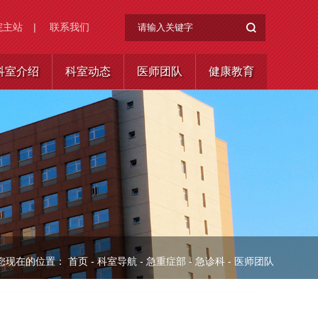
院主站
|
联系我们
科室介绍
科室动态
医师团队
健康教育
您现在的位置：
首页
-
科室导航
-
急重症部
-
急诊科
-
医师团队