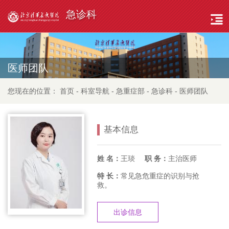
急诊科
医师团队
您现在的位置：
首页
-
科室导航
-
急重症部
-
急诊科
-
医师团队
基本信息
姓 名：
王琰
职 务：
主治医师
特 长：
常见急危重症的识别与抢
救。
出诊信息