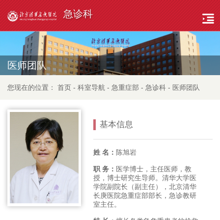
急诊科
医师团队
您现在的位置：
首页
-
科室导航
-
急重症部
-
急诊科
-
医师团队
基本信息
姓 名：
陈旭岩
职 务：
医学博士，主任医师，教
授，博士研究生导师。清华大学医
学院副院长（副主任），北京清华
长庚医院急重症部部长，急诊教研
室主任。