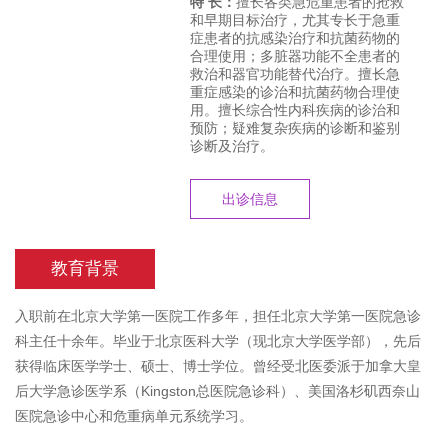
特 长：
擅长各类急危重患者的抢救
和早期目标治疗，尤其专长于急重
症患者的抗感染治疗和抗菌药物的
合理使用；多脏器功能不全患者的
救治和器官功能替代治疗。擅长急
重症感染的诊治和抗菌药物合理使
用。擅长综合性内科疾病的诊治和
预防；疑难复杂疾病的诊断和鉴别
诊断及治疗。
出诊信息
教育背景
入职前在北京大学第一医院工作多年，担任北京大学第一医院急诊
科主任十余年。毕业于北京医科大学（现北京大学医学部），先后
获得临床医学学士、硕士、博士学位。曾经受北医委派于加拿大皇
后大学急诊医学系（Kingston总医院急诊科）、美国洛杉矶西奈山
医院急诊中心和危重病单元系统学习。