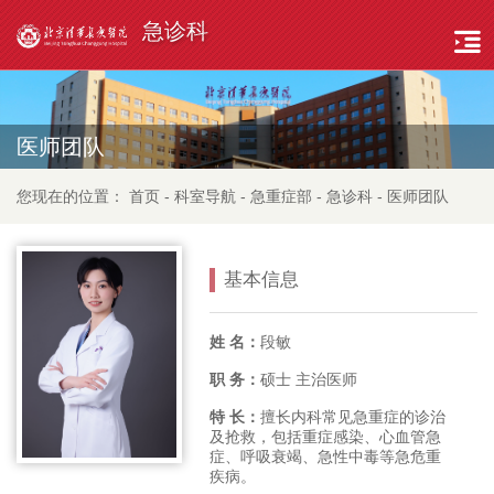
急诊科
医师团队
您现在的位置：
首页
-
科室导航
-
急重症部
-
急诊科
-
医师团队
基本信息
姓 名：
段敏
职 务：
硕士 主治医师
特 长：
擅长内科常见急重症的诊治
及抢救，包括重症感染、心血管急
症、呼吸衰竭、急性中毒等急危重
疾病。