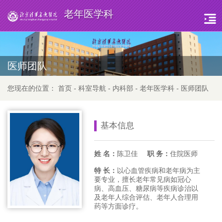
老年医学科
医师团队
您现在的位置：
首页
-
科室导航
-
内科部
-
老年医学科
-
医师团队
基本信息
姓 名：
陈卫佳
职 务：
住院医师
特 长：
以心血管疾病和老年病为主
要专业，擅长老年常见病如冠心
病、高血压、糖尿病等疾病诊治以
及老年人综合评估、老年人合理用
药等方面诊疗。