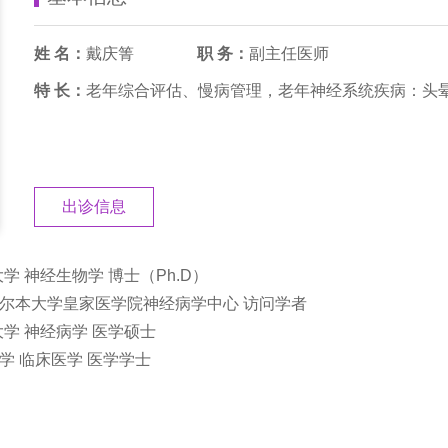
姓 名：
戴庆箐
职 务：
副主任医师
特 长：
老年综合评估、慢病管理，老年神经系统疾病：头
出诊信息
都医科大学 神经生物学 博士（Ph.D）
澳大利亚墨尔本大学皇家医学院神经病学中心 访问学者
州医科大学 神经病学 医学硕士
医科大学 临床医学 医学学士