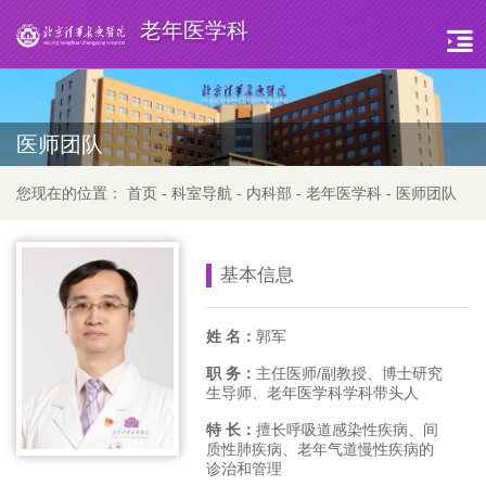
老年医学科
医师团队
您现在的位置：
首页
-
科室导航
-
内科部
-
老年医学科
-
医师团队
基本信息
姓 名：
郭军
职 务：
主任医师/副教授、博士研究
生导师、老年医学科学科带头人
特 长：
擅长呼吸道感染性疾病、间
质性肺疾病、老年气道慢性疾病的
诊治和管理