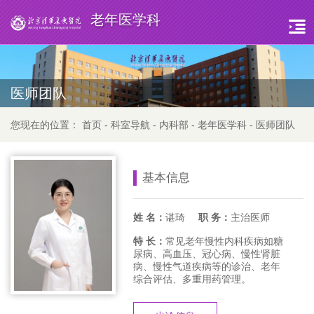
老年医学科
医师团队
您现在的位置：
首页
-
科室导航
-
内科部
-
老年医学科
-
医师团队
基本信息
姓 名：
谌琦
职 务：
主治医师
特 长：
常见老年慢性内科疾病如糖
尿病、高血压、冠心病、慢性肾脏
病、慢性气道疾病等的诊治、老年
综合评估、多重用药管理。