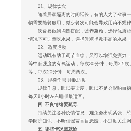
01、规律饮食
随着居家隔离的时间延长，有的人为了省事一天
物需要随餐服用，减少餐次可能会导致用药不规律
饮食要做到均衡搭配，营养兼顾，选择优质蛋白
情况下可适量吃水果，选择升糖指数不高的水果，如
02、适度运动
运动既有助于调节血糖，又可以增强免疫力，疫
等中低强度的有氧运动，每次30分钟，每周3-
等，每次20分钟，每周两次。
03、规律作息 睡眠适度
规律作息，睡眠要适度，睡眠不足会影响血糖水
每天8小时左右睡眠最适宜。
四 不良情绪要疏导
持续关注各种疫情信息，难免会出现紧张、恐惧
学防护知识，不听信谣言盲目恐慌，不过度关注
五 哪些情况需就诊