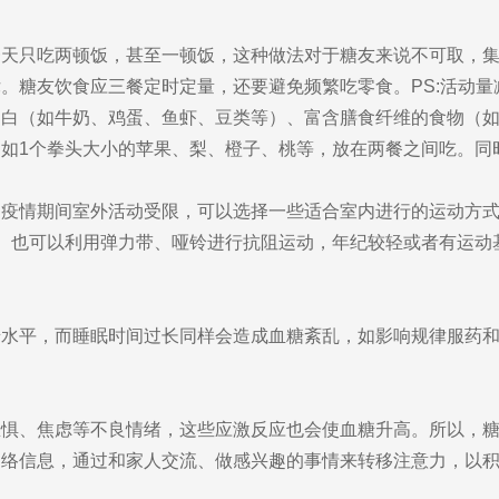
只吃两顿饭，甚至一顿饭，这种做法对于糖友来说不可取，集
。糖友饮食应三餐定时定量，还要避免频繁吃零食。PS:活动
（如牛奶、鸡蛋、鱼虾、豆类等）、富含膳食纤维的食物（如
1个拳头大小的苹果、梨、橙子、桃等，放在两餐之间吃。同时注意
情期间室外活动受限，可以选择一些适合室内进行的运动方式
5次。也可以利用弹力带、哑铃进行抗阻运动，年纪较轻或者有运
平，而睡眠时间过长同样会造成血糖紊乱，如影响规律服药和
、焦虑等不良情绪，这些应激反应也会使血糖升高。所以，糖
网络信息，通过和家人交流、做感兴趣的事情来转移注意力，以