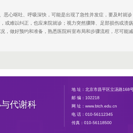
重、恶心呕吐、呼吸深快，可能是出现了急性并发症，要及时就诊；另
致，或难以纠正，也应来院就诊；视力突然骤降、足部损伤或溃
情况，做好预约和准备，熟悉医院科室布局和步骤流程，尽可能
地 址：北京市昌平区立汤路168
邮 编：102218
泌与代谢科
网 址：www.btch.edu.cn
电 话：010-56112345
传真：010-56118500