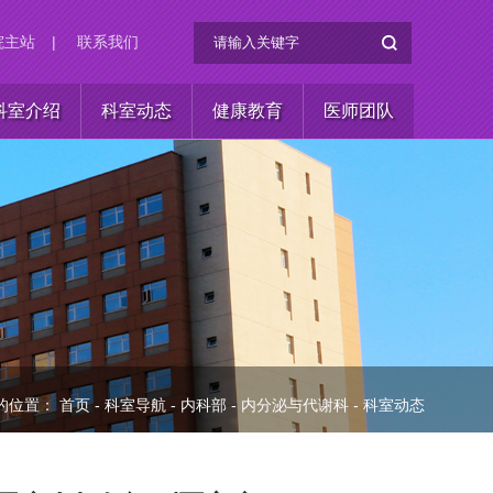
院主站
|
联系我们
科室介绍
科室动态
健康教育
医师团队
的位置：
首页
-
科室导航
-
内科部
-
内分泌与代谢科
-
科室动态