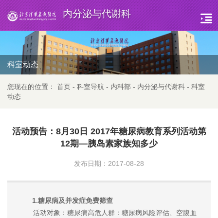
内分泌与代谢科
科室动态
您现在的位置：
首页
-
科室导航
-
内科部
-
内分泌与代谢科
-
科室
动态
活动预告：8月30日 2017年糖尿病教育系列活动第
12期—胰岛素家族知多少
发布日期：2017-08-28
1.糖尿病及并发症免费筛查
活动对象：糖尿病高危人群：糖尿病风险评估、空腹血