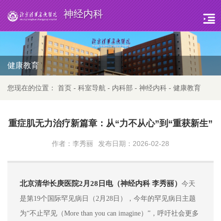
神经内科
健康教育
您现在的位置：
首页
-
科室导航
-
内科部
-
神经内科
-
健康教育
重症肌无力治疗新篇章：从“力不从心”到“重获新生”
作者：李秀丽
发布日期：2026-02-28
北京清华长庚医院2月28日电（神经内科
李秀丽
）
今天
是第1
9
个国际罕见病日（2月2
8
日），今年的罕见病日主题
为“不止罕见（More than you can imagine）”，呼吁社会更多