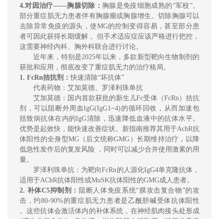
4.
对因治疗——胸腺切除：
胸腺是免疫细胞成熟的“军校”。
部分重症肌无力患者伴有胸腺瘤或胸腺增生。切除胸腺可以
去除异常免疫的源头，
使MG的控制变得容易，甚至部
分患
者
可
因此获得长期缓解 。
但手术适应症应该严格进行把控，
这需要神经内科、胸外科联合进行讨论。
近年来，特别是2025年以来，多款新型靶向生物制剂的
获批和应用，彻底改变了重症肌无力的治疗格局。
1. FcRn拮抗剂：
快速清除“坏抗体”
代表药物：艾加莫德
、罗泽利珠单抗
艾加莫德：
国内首款获批的新生儿Fc受体（FcRn）拮抗
剂，可以阻断
外周血
IgG(IgG1~4)的循环回收，从而加速包
括致病抗体在内的IgG清除，迅速降低血液中的抗体水平。
优势
是
起效快，能快速改善症状。新指南推荐其用
于AchR抗
体阳性的全身型MG（后文统称GMG）
长期维持治疗，以降
低急性发作后的复发风险
，同时可以减少合并使用激素的用
量。
罗泽利珠单抗：
为靶向FcRn的人源化IgG4单克隆抗体
，
适用于AChR抗体阳性或MuSK抗体阳性的GMG成人患者
。
2. 补体C5抑制剂：
阻断
人体免疫系统
“膜
攻击
复合物”的攻
击
，
约80-90%的重症肌无力患者是乙酰胆碱受体抗体阳性
。这些抗体会激活体内的补体系统，在神经肌肉接头处形成