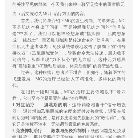
的关注罕见病群体，今天我们来聊一聊罕见病中的重症肌无
力（后文统称为MG）治疗方面的内容。
首先，我们简单介绍下MG的发生机制。
简
单来说，
MG
不是肌肉本身出了问题，而是神经和肌肉之间的“信号传
递”中断了。我们可以把神经想象成“指挥部”，肌肉想象
成“一线战士”，而乙酰胆碱则是传递命令的“信号兵” 。在重
症肌无力患者体内，免疫系统错误地攻击了肌肉上的“信号
接收器”（乙酰胆碱受体），导致命令无法
传递
，肌肉收不
到信号，从而出现“力不从心
“
的无力感 。这种无力感具
有“晨轻暮重”和”活动后加重、休息后缓解“的典型波动性 。
过去，这种疾病让患者苦不堪言，但如今，随着医学的
飞速发展，
MG
的治疗已经进入了精准化、多样化的新时
代。
在很长一段时间里，
MG
的治疗主要依赖以下“老
四
样”，它们至今仍是重要的基础治疗手段：
1.
对症治疗——溴吡斯的明：
这种药物相当于“信号增强
器”，通过增加乙酰胆碱的浓度来暂时改善症状，通常在服
药后短时间内起效，是许多患者最先接触到的“救命药” 。但
它只是治标不治本，无法调节紊乱的免疫系统。
2.
免疫抑制治疗——激素与免疫抑制剂：
既然问题是免疫系
统“叛变”，那就需要把它压制住
，他们能
从源头上减少致病