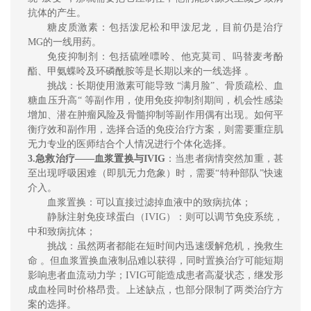
抗体的产生
。
糖皮质激素：包括泼尼松和甲泼尼龙，目前仍是治疗
MG的一线用药。
免疫抑制剂
：包括
硫唑嘌呤、他克莫司
、吗替麦考酚
酯、甲氨蝶呤及环磷酰胺等
是长期以来的一线选择 。
挑战：长期使用激素可能导致 “满月脸”、骨质疏松、血
糖血压升高“ 等副作用，
使用免疫抑制剂期间，机会性感染
增加、潜在肿瘤风险及骨髓抑制等副作用偶有出现。
如何平
衡疗效和副作用
，选择合适的免疫治疗方案，则需要重症肌
无力专业的医师结合个人情况进行个体化选择。
3.
急救治疗——血浆置换与IVIG
：当患者病情突然加重，甚
至出现呼吸困难（即肌无力危象）时，需要“特种部队”快速
介入。
血浆置换
：
可以直接过滤掉血液中的致病抗体
；
静脉注射免疫球蛋白（IVIG）
：
则可以调节免疫系统
，
中和致病抗体；
挑战：虽然
两者都能在短时间内迅速缓解危机，挽救生
命
。但血浆置换血液制品难以获得，同时置换治疗可能短期
影响患者血流动力学；IVIG可能造成患者高凝状态，继发形
成血栓同时价格昂贵。上述缺点，也部分限制了两类治疗方
案的选择。