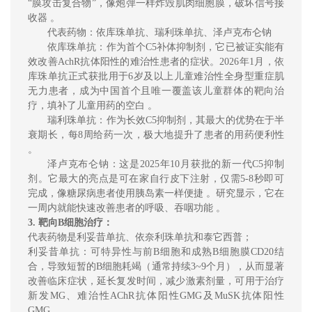
“
膜攻击复
合物”，像炮弹一样炸毁肌肉细胞膜，破坏信号接
收器 。
代表药物：依库珠单抗、瑞利珠单抗、泽卢克布仑钠
依库珠单抗：作为首个C5补体抑制剂，它已被证实能有
效改善
AchR抗体阳性的难
治性患者
的症状。2026年1月，依
库珠单抗正式获批用于6岁及以上儿童难治性全身型重症肌
无力患者，成为中国首个且唯一覆盖该儿童群体的靶向治
疗，填补了儿童用药的空白 。
瑞利珠单抗：作为长效C5抑制剂，其最大的优势在于
半
衰期长，
每8周给药一次，极大地提升了患者的用药便利性
。
泽卢克布仑钠：这是2025年10月获批的新一代C5抑制
剂。它最大的亮点是可在家自行皮下注射，仅需5-8秒即可
完成，像糖尿病患者使用胰岛素一样便捷 。研究显示，它在
一周内就能快速改善患者的呼吸、吞咽功能 。
3
. 靶向B细胞治疗
：
代表药物是利妥昔单抗、依奈利珠单抗和泰它西普；
利妥昔单抗：
可特异性与前B细胞和成熟B细胞膜CD20结
合，导致短暂的B细胞耗竭（通常持续3~9个月）
，从而显
著
改善临床症状，延长复发时间，减少激素剂量
，
可用于治疗
新发MG、难治性AChR抗体阳性GMG及MuSK抗体阳性
GMG
。