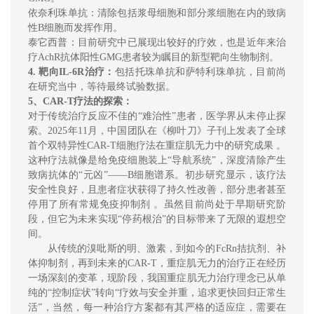
依奈利珠单抗：
清除包括浆母细胞和部分浆细胞在内的致病
性B细胞
而发挥作用。
泰它西普：目前研究中已展现出较好的疗效，也是近年来治
疗AchR抗体阳性GMG患者较为瞩目的新型靶向生物制剂。
4
. 靶向IL-6R治疗
：
包括托珠单抗和萨特利珠单抗，目前尚
在研究当中，等待最终试验数据。
5
、
CAR-T疗法的探索
：
对于传统治疗反应不佳的“难治性”患者，医学界从未停止探
索。2025年11月，中国团队在《柳叶刀》子刊上发表了全球
首个双特异性CAR-T细胞疗法在重症肌无力中的研究成果 。
这种疗法就像是给免疫细胞装上“导航系统”，深度清除产生
致病抗体的“元凶”——B细胞谱系。初步研究显示，该疗法
安全性良好，且患者症状获得了持久性改善，部分患者甚至
停用了所有常规免疫抑制剂 。虽然目前尚处于早期研究阶
段，但它为未来实现“停药根治”的目标带来了无限的遐想空
间。
从传统的溴吡斯的明、激素，到如今的FcRn拮抗剂、补
体抑制剂，再到未来的CAR-T，重症肌无力的治疗正在经历
一场深刻的变革
，现阶段，我国
重症肌无力治疗理念已从单
纯的“控制症状”转向“疗效与安全并重，追求更快回归正常生
活”
，
当然，每一种治疗方案都有其严格的适应症，需要在