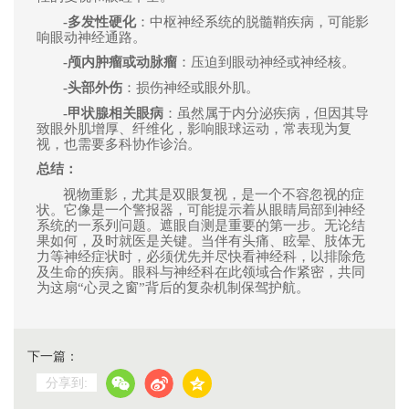
-
多发性硬化
：中枢神经系统的脱髓鞘疾病，可能影
响眼动神经通路。
-
颅内肿瘤或动脉瘤
：压迫到眼动神经或神经核。
-
头部外伤
：损伤神经或眼外肌。
-
甲状腺相关眼病
：虽然属于内分泌疾病，但因其导
致眼外肌增厚、纤维化，影响眼球运动，常表现为复
视，也需要多科协作诊治。
总结：
视物重影，尤其是双眼复视，是一个不容忽视的症
状。它像是一个警报器，可能提示着从眼睛局部到神经
系统的一系列问题。遮眼自测是重要的第一步。无论结
果如何，及时就医是关键。当伴有头痛、眩晕、肢体无
力等神经症状时，必须优先并
尽快看
神经科，以排除危
及生命的疾病。眼科与神经科在此领域合作紧密，共同
为这扇“心灵之窗”背后的复杂机制保驾护航。
下一篇：
分享到: