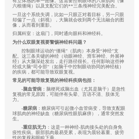
有立体感的单一图像。这需要控制眼球的六条肌肉（像
六根缰绳）以及支配它们的**三条
颅
神经完美配合。
一旦这个系统失调，比如一只眼正对着目标，另一只眼
却偏了一点（斜视），大脑就会收到两个无法融合的图
像，从而看到重影。
归属科室：这扇门，同时通向眼科和神经科。
为什么双眼复视要警惕神经科问题？
控制眼球运动的“缰绳”（肌肉）本身受“神经”支
配。这三条关键的神经（动眼神经、滑车神经、外展神
经）从大脑深处发出，走行路径很长。任何影响这些神
经或大脑“司令部”（如脑干中控制眼动协同的神经核）
的疾病，都可能导致双眼复视。
常见的可能导致复视的神经科疾病包括：
-
脑血管病
：脑梗死或脑出血（尤其是脑干）是急性
复视的常见原因，可能伴有头晕、言语不清、肢体无
力。
-
糖尿病
：糖尿病可引起微小血管病变，导致支配眼
球肌肉的神经缺血（糖尿病性眼肌麻痹），通常突然发
生。
-
重症肌无力
：这是一种神经-肌肉接头处的自身免
疫性疾病。眼部肌肉最易受累，表现为晨轻
暮
重、疲劳
性的复视和眼睑下垂。