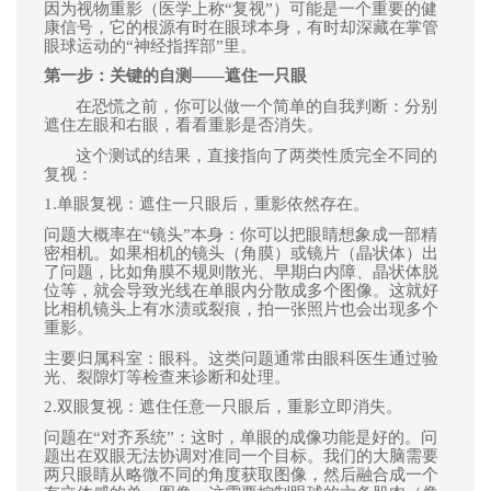
因为视物重影（医学上称“复视”）可能是一个重要的健
康信号，它的根源有时在眼球本身，有时却深藏在掌管
眼球运动的“神经指挥部”里。
第一步：关键的自测——遮住一只眼
在恐慌之前，你可以做一个简单的自我判断：分别
遮住左眼和右眼，看看重影是否消失。
这个测试的结果，直接指向了两类性质完全不同的
复视：
1.
单眼复视：遮住一只眼后，重影依然存在。
问题大概率在“镜头”本身：你可以把眼睛想象成一部精
密相机。如果相机的镜头（角膜）或镜片（晶状体）出
了问题，比如角膜不规则散光、早期白内障、晶状体脱
位等，就会导致光线在单眼内分散成多个图像。这就好
比相机镜头上有水渍或裂痕，拍一张照片也会出现多个
重影。
主要归属科室：眼科。这类问题通常由眼科医生通过验
光、裂隙灯等检查来诊断和处理。
2.
双眼复视：遮住任意一只眼后，重影立即消失。
问题在“对齐系统”：这时，单眼的成像功能是好的。问
题出在双眼无法协调对准同一个目标。我们的大脑需要
两只眼睛从略微不同的角度获取图像，然后融合成一个