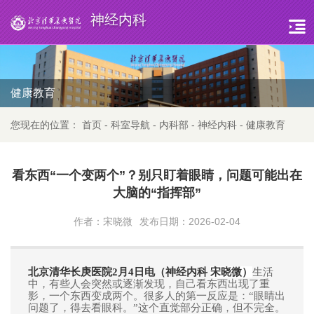
神经内科
健康教育
您现在的位置：
首页
-
科室导航
-
内科部
-
神经内科
-
健康教育
看东西“一个变两个”？别只盯着眼睛，问题可能出在
大脑的“指挥部”
作者：宋晓微
发布日期：2026-02-04
北京清华长庚医院2月4日电（神经内科
宋晓微）
生活
中，有些人会突然或逐渐发现，自己看东西出现了重
影，一个东西变成两个。很多人的第一反应是：“眼睛出
问题了，得去看眼科。”这个直觉部分正确，但不完全。