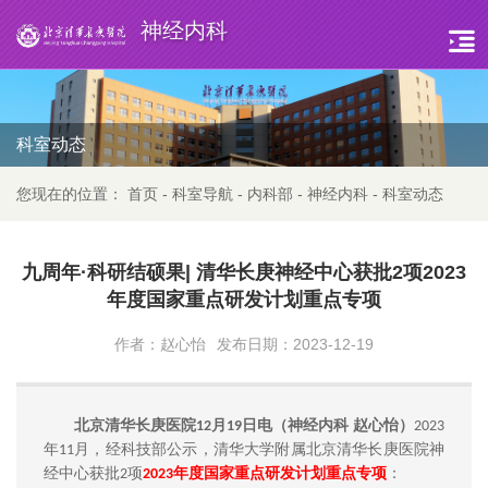
神经内科
科室动态
您现在的位置：
首页
-
科室导航
-
内科部
-
神经内科
-
科室动态
九周年·科研结硕果| 清华长庚神经中心获批2项2023
年度国家重点研发计划重点专项
作者：赵心怡
发布日期：2023-12-19
北京清华长庚医院
月
日电（神经内科 赵心怡）
12
19
2023
年
月，经科技部公示，清华大学附属北京清华长庚医院神
11
经中心获批
项
年度国家重点研发计划重点专项
：
2
2023