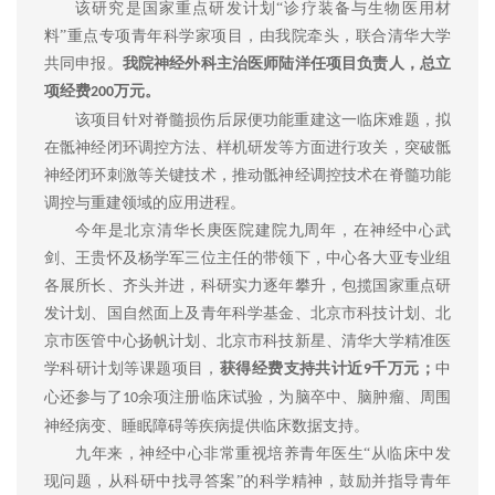
该研究是国家重点研发计划“诊疗装备与生物医用材
料”重点专项青年科学家项目，由我院牵头，联合清华大学
共同申报。
我院神经外科主治医师陆洋任项目负责人，总立
项经费
万元。
200
该项目针对脊髓损伤后尿便功能重建这一临床难题，拟
在骶神经闭环调控方法、样机研发等方面进行攻关，突破骶
神经闭环刺激等关键技术，推动骶神经调控技术在脊髓功能
调控与重建领域的应用进程。
今年是北京清华长庚医院建院九周年，在神经中心武
剑、王贵怀及杨学军三位主任的带领下，中心各大亚专业组
各展所长、齐头并进，科研实力逐年攀升，包揽国家重点研
发计划、国自然面上及青年科学基金、北京市科技计划、北
京市医管中心扬帆计划、北京市科技新星、清华大学精准医
学科研计划等课题项目，
获得经费支持共计近
千万元；
中
9
心还参与了
余项注册临床试验，为脑卒中、脑肿瘤、周围
10
神经病变、睡眠障碍等疾病提供临床数据支持。
九年来，
神经中心非常重视培养青年医生“从临床中发
现问题，从科研中找寻答案”的科学精神，鼓励并指导青年