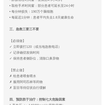
• 取栓手术时间窗：部分患者可延长至24小时
• 每分钟损失：190万个脑细胞
• 每延迟1分钟：患者平均失去1.8天健康生命
三、急救三要三不要
【必须做】
✓ 立即拨打120（或当地急救电话）
✓ 记录确切发病时间
✓ 保持患者侧卧位，清除口鼻异物
【禁止做】
✗ 给患者喂食喂水
✗ 服用阿司匹林等药物
✗ 盲目等待症状自行缓解
四、预防胜于治疗：控制七大危险因素