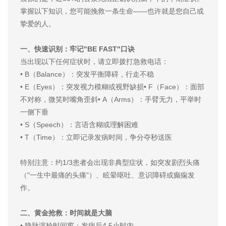
掌握以下知识，您可能挽救一条生命——也许就是您自己或
挚爱的人。
一、快速识别：牢记"BE FAST"口诀
当出现以下任何症状时，请立即拨打急救电话：
• B（Balance）：突发平衡障碍，行走不稳
• E（Eyes）：突发视力模糊或视野缺损• F（Face）：面部
不对称，微笑时嘴角歪斜• A（Arms）：手臂无力，平举时
一侧下垂
• S（Speech）：言语含糊或理解困难
• T（Time）：立即记录发病时间，争分夺秒送医
特别注意：约1/3患者会出现非典型症状，如突发剧烈头痛
（"一生中最痛的头痛"）、眩晕呕吐、意识障碍或癫痫发
作。
二、黄金抢救：时间就是大脑
• 静脉溶栓时间窗：发病后4.5小时内