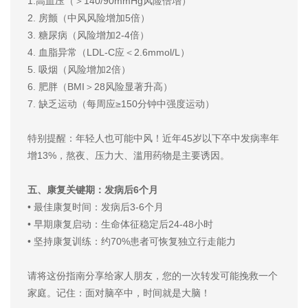
1.高血压（＞140/90mmHg风险倍增）
2. 房颤（中风风险增加5倍）
3. 糖尿病（风险增加2-4倍）
4. 血脂异常（LDL-C应＜2.6mmol/L）
5. 吸烟（风险增加2倍）
6. 肥胖（BMI＞28风险显著升高）
7. 缺乏运动（每周应≥150分钟中强度运动）
特别提醒：年轻人也可能中风！近年45岁以下卒中发病率年
增13%，熬夜、压力大、滥用药物是主要诱因。
五、康复关键期：发病后6个月
• 最佳康复时间：发病后3-6个月
• 早期康复启动：生命体征稳定后24-48小时
• 坚持康复训练：约70%患者可恢复独立行走能力
请将这份指南分享给家人朋友，您的一次转发可能挽救一个
家庭。记住：面对脑卒中，时间就是大脑！