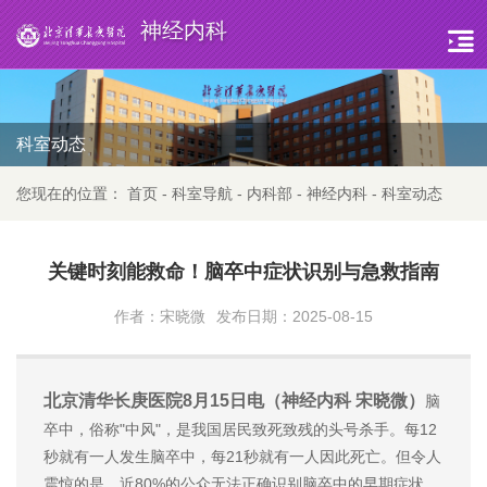
神经内科
科室动态
您现在的位置：
首页
-
科室导航
-
内科部
-
神经内科
-
科室动态
关键时刻能救命！脑卒中症状识别与急救指南
作者：宋晓微
发布日期：2025-08-15
北京清华长庚医院8月15日电（神经内科 宋晓微）
脑
卒中，俗称"中风"，是我国居民致死致残的头号杀手。每12
秒就有一人发生脑卒中，每21秒就有一人因此死亡。但令人
震惊的是，近80%的公众无法正确识别脑卒中的早期症状。