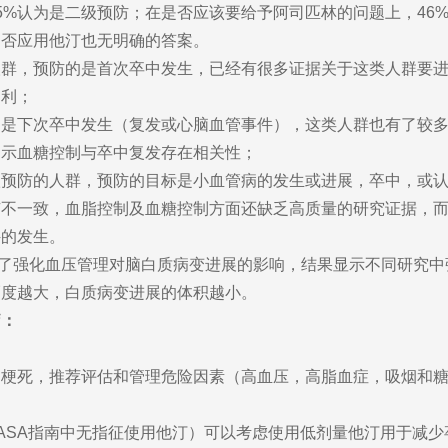
5%认为是二级预防；在是否应该要给予阿司匹林的问题上，46%
是否应用他汀也无明确的答案。
群，预防的是首次卒中发生，已经有很多证据关于这类人群要进
不利；
是下次卒中发生（复发或心脑血管事件），这类人群也有了较多
提示血糖控制与卒中复发存在相关性；
预防的人群，预防的目标是小血管病的发生或进展，卒中，或认知
有不一致，血脂控制及血糖控制方面还缺乏高质量的研究证据，
件的发生。
评价了强化血压管理对脑白质病变进展的影响，结果显示不同研究
幅度越大，白质病变进展的体积越小。
疗：
梗死，推荐评估和管理危险因素（高血压，高脂血症，吸烟和糖尿
A/ASA指南中无指征使用他汀）可以考虑使用低剂量他汀用于减