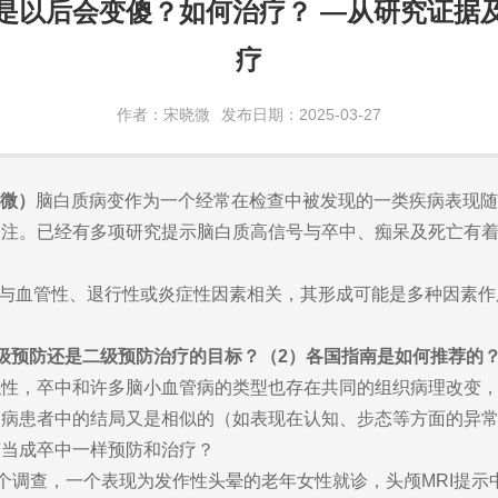
是以后会变傻？如何治疗？ —从研究证据
疗
作者：宋晓微
发布日期：2025-03-27
晓微）
脑白质病变作为一个经常在检查中被发现的一类疾病表现随
关注。已经有多项研究提示脑白质高信号与卒中、痴呆及死亡有
，与血管性、退行性或炎症性因素相关，其形成可能是多种因素
级预防还是二级预防治疗的目标？（2）各国指南是如何推荐的
似性，卒中和许多脑小血管病的类型也存在共同的组织病理改变
管病患者中的结局又是相似的（如表现在认知、步态等方面的异
变当成卒中一样预防和治疗？
个调查，一个表现为发作性头晕的老年女性就诊，头颅MRI提示