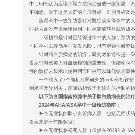
中，64%认为应该把脑白质病变当成一级预防，2
不确定。对于这类人群的血压目标，血脂目标及
所谓卒中一级预防是针对既往没有得卒中的人
匹林方面没有提示使用阿司匹林能够获益或造成
二级预防是针对已经得过卒中的人群，预防的
司匹林可以降低卒中复发风险，也有观察性研究
针对脑白质病变的治疗，研究对象通常是一级
提示针对该类人群血压控制的重要性，但结论尚
性的数据未显示出使用阿司匹林可以降低结局事
一个纳入了7个随机对照研究的meta分析
制水平差异相关，即随访相较于基线血压控制的
以下为各国指南推荐中关于脑白质病变的治
2024年AHA/ASA卒中一级预防指南：
▶在无症状的脑小血管病人群，包括无症状脑
提示来源于有限数据）。
▶
在无症状脑梗死人群（虽然在2019年AH