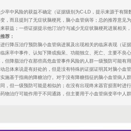
少卒中风险的获益不确定（证据级别为C-LD，提示来源于有限
病变，而且提到了无症状脑梗死，脑小血管病等；总的推荐意见
带来获益；一些证据提示他汀治疗与减少无症状脑梗死进展相关
的推荐：
g人群进行降压治疗预防脑小血管病进展及出现相关的临床表现（证
低临床卒中事件、认知下降或痴呆、功能独立、死亡、主要不良
荐，但降脂治疗在那些高危血管事件风险的人群一级预防可能有
活动总体来说是有好处的，但是没有特殊的证据证明其对脑小血
，实施基于指南的降糖治疗。对于没有降糖指征的脑小血管病人
相同，但一级预防可能是相似的；在没有出现终末器官损害时进
的药物治疗可能作用于不同通路，但主要用于小血管病变卒中人