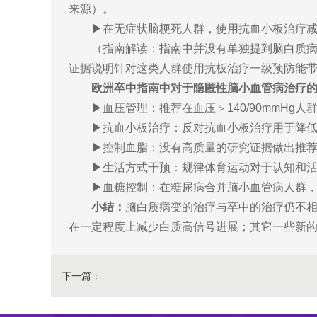
来源）。
▶
在无症状脑梗死人群，使用抗血小板治疗减
（指南解读：指南中并没有单独提到脑白质
证据说明针对这类人群使用抗板治疗一级预防能
欧洲卒中指南中对于隐匿性脑小血管病治疗
▶
血压管理：推荐在血压＞140/90mmH
▶
抗血小板治疗：反对抗血小板治疗用于降
▶
控制血脂：没有高质量的研究证据做出推
▶
生活方式干预：规律体育运动对于认知和
▶
血糖控制：在糖尿病合并脑小血管病人群
小结：
脑白质病变的治疗与卒中的治疗仍不
在一定程度上减少白质高信号进展；其它一些新
下一篇：