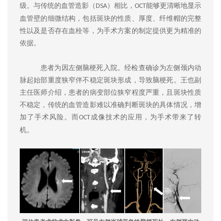
级。与传统的血管造影（
）相比，
能够更清晰地显示
DSA
OCT
血管壁的细微结构，包括斑块的性质、厚度、纤维帽的完整
性以及是否存在血栓等，为手术方案的制定提供更为精准的
依据。
患者为因
左侧脑梗死
入院。经检查确诊为
左
侧颈内动
脉起始部重度狭窄伴不稳定斑块形成，导致脑梗死。王也副
主任医师介绍，患者的病变部位狭窄程度严重，且斑块性质
不稳定，传统的血管造影难以准确判断斑块的具体情况，增
加了手术风险。而
成像技术的应用，为手术带来了转
OCT
机。