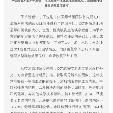
评估患者术前术中影像，可见左侧半球亚急性脑梗死灶，左侧颈内动
脉起始部重度狭窄
手术过程中，王也副主任医师带领团队首先通过
OCT
成像对患者的颈动脉病变进行了详细评估。
图像清晰地
OCT
显示出斑块的大小、位置、性质以及血管狭窄程度，为手术
方案的制定提供了关键信息。在精准评估的基础上，团队成
功将支架植入到狭窄部位，完成了
手术。术后，再次通
CAS
过
成像对支架的贴壁情况、内膜覆盖率等进行了评估，
OCT
确保支架释放效果良好，血管恢复正常血流。
从技术原理角度来看，
成像技术通过发射近红外
OCT
光，对血管壁进行断层扫描，获取高分辨率的图像。这种技
术能够在不损伤血管的前提下，清晰地观察到血管内膜、中
膜和外膜的结构，以及斑块内部的成分，如脂质、纤维组织
和钙化等。与其他成像技术相比，如血管造影（
）只能
DSA
显示血管的轮廓，无法提供血管壁的详细信息；血管内超声
（
）分辨率相对较低，难以检测到细微的病变。
成
IVUS
OCT