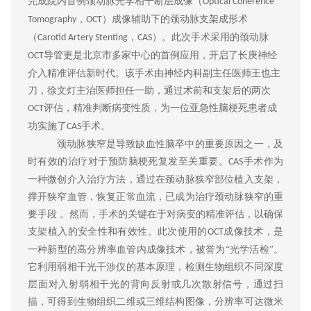
完成院内首例颈动脉光学相干断层成像（
Optical Coherence
，
）成像辅助下的颈动脉支架成形术
Tomography
OCT
（
，
）。此次手术采用的颈动脉
Carotid Artery Stenting
CAS
导管更是北京市
多家中心的
首例应用，开启了长庚神经
OCT
介入精准评估新时代。该手术由神经内科副主任医师王也主
刀，
徐文灯主治医师担任一助，
通过术前和支架后的两次
评估，精准判断病变性质，为一位
亚急性
脑梗死患者成
OCT
功实施了
手术。
CAS
颈动脉狭窄是导致缺血性脑卒中的重要原因之一，及
时有效的治疗对于预防脑梗死复发至关重要。
手术作为
CAS
一种微创介入治疗方法，通过在颈动脉狭窄部位植入支架，
撑开狭窄血管，恢复正常血流，已成为治疗颈动脉狭窄的重
要手段 。然而，手术的关键在于对病变的精准评估，以确保
支架植入的安全性和有效性。此次使用的
成像技术，是
OCT
一种新型的高分辨率血管内成像技术，被誉为“光学活检”。
它利用弱相干光干涉仪的基本原理，检测生物组织不同深度
层面对入射弱相干光的背向反射或几次散射信号，通过扫
描，可得到生物组织二维或三维结构图像，分辨率可达微米