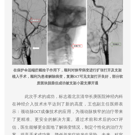
在保护伞远端拦截栓子作用下，顺利对狭窄病变进行扩张打开及支架
植入手术，顺利为患者解除病变，复测
可见支架打开良好，部分软
OCT
质斑块脱垂但成功被支架小梁支撑开通
此次手术的成功，标志着北京清华长庚医院神经内科
在神经介入技术水平达到了新的高度
，
王也副主任医师表
示
：
颈动脉
成像技术的应用，为颈动脉狭窄的治疗带来
OCT
了更精准、更安全的解决方案。通过术前和术后的
评
OCT
估，医生能够更全面地了解病变情况，制定个性化的治疗方
案，提高手术成功率，降低并发症的发生风险。未来，科室