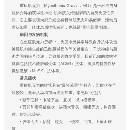
重症肌无力（Myasthenia Gravis，MG）是一种由自身
抗体介导的获得性神经-肌肉接头传递障碍的自身免疫性疾
病。它主要表现为部分或全身骨骼肌无力和易疲劳，活动后
症状加重，经休息后症状减轻，也就是“晨轻暮重”现象。
病因与发病机制
在重症肌无力患者中，免疫系统异常导致自身抗体攻击
神经肌肉接头处的乙酰胆碱受体等关键蛋白，干扰神经与肌
肉之间的信号传递，导致肌肉收缩受阻。目前已知的致病性
抗体包括抗乙酰胆碱受体（AChR）抗体、抗肌肉特异性酪
氨酸激酶（MuSK）抗体等。
常见症状
重症肌无力的症状具有“晨轻暮重”的特点，即症状在早
晨较轻，随着活动增加而逐渐加重。常见症状包括：
• 眼部症状：眼睑下垂、复视、视力模糊等。
• 面部和咽喉部症状：讲话大舌头、咀嚼无力，构音困
难、饮水呛咳等。
• 肢体无力：抬臂、梳头、上楼梯、下蹲、上车困难
等。