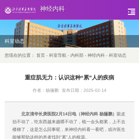
神经内科
科室动态
您现在的位置：
首页
-
科室导航
-
内科部
-
神经内科
-
科室动态
重症肌无力：认识这种“累”人的疾病
作者：杨骊鹏
发布日期：2025-02-14
北京清华长庚医院2月14日电（神经内科 杨骊鹏）
眼皮
抬不动了，吃东西越来越嚼不动了，梳一会头都累，上不去
楼梯了，这是怎么回事呢，来神经内科看一看吧，或许医生
能够帮助这样的患者找到“累”人的根源。