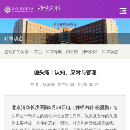
神经内科
科室动态
您现在的位置：
首页
-
科室导航
-
内科部
-
神经内科
-
科室动态
偏头痛：认知、应对与管理
作者：杨骊鹏
发布日期：2025-05-27
北京清华长庚医院5月28日电（神经内科 杨骊鹏）
偏
头痛是一种常见的慢性神经血管性疾病，以反复发作的头痛
为主要特征，常伴有恶心、呕吐、对光和声音敏感等症状。