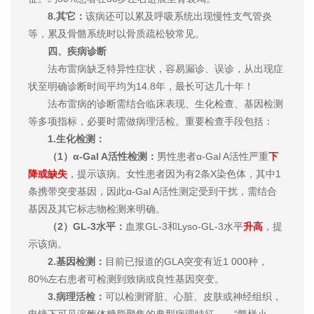
8.其它：
该病还可以累及呼吸系统出现慢性支气管炎
等，累及骨骼系统时以骨质疏松较常见。
四、疾病诊断
法布雷病缺乏特异性症状，容易漏诊、误诊，从出现症
状至明确诊断时间平均为14.8年，最长可达几十年！
法布雷病的诊断需结合临床表现、生化检查、基因检测
等多项指标，必要时需做病理活检。重要检查手段包括：
1.生化检测：
（1）α-Gal A活性检测：
男性患者α-Gal A活性严重
下
降或缺失
，提示该病。女性患者因为有2条X染色体，其中1
条携带突变基因，因此α-Gal A活性测定受到干扰，需结合
基因及其它标志物检测来明确。
（2）GL-3水平：
血浆GL-3和Lyso-GL-3水平
升高
，提
示该病。
2.基因检测：
目前已报道的GLA突变有近1 000种，
80%左右患者可检测到致病或良性基因突变。
3.病理活检：
可以检测肾脏、心脏、皮肤或神经组织，
电镜下可见溶酶体糖脂聚集的典型病理特征——“髓样小