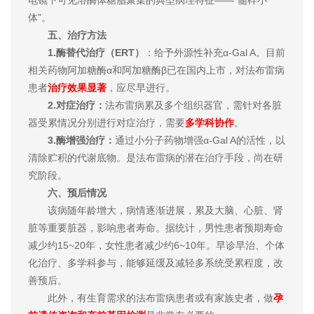
体”。
五、治疗方法
1.酶替代治疗（ERT）
：给予外源性补充α-Gal A。目前
相关药物阿加糖酶α和阿加糖酶β已在国内上市，对法布雷病
患者
治疗效果显著
，应尽早进行。
2.对症治疗：
法布雷病累及多个组织器官，需针对各脏
器受累情况分别进行对症治疗，需要
多学科协作
。
3.酶增强治疗：
通过小分子药物增强α-Gal A的活性，以
清除贮积的代谢底物。是法布雷病的潜在治疗手段，尚在研
究阶段。
六、预后情况
该病随年龄增大，病情逐渐进展，累及大脑、心脏、肾
脏等重要脏器，影响患者寿命。据统计，男性患者预期寿命
减少约15~20年，女性患者减少约6~10年。早诊早治、个体
化治疗、多学科参与，能够延缓及减轻多系统受累程度，改
善预后。
此外，有生育需求的法布雷病患者或有家族史者，做
孕