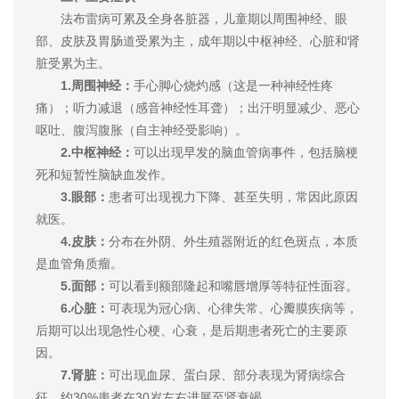
法布雷病可累及全身各脏器，儿童期以周围神经、眼
部、皮肤及胃肠道受累为主，成年期以中枢神经、心脏和肾
脏受累为主。
1.周围神经：
手心脚心烧灼感（这是一种神经性疼
痛）；听力减退（感音神经性耳聋）；出汗明显减少、恶心
呕吐、腹泻腹胀（自主神经受影响）。
2.中枢神经：
可以出现早发的脑血管病事件，包括脑梗
死和短暂性脑缺血发作。
3.眼部：
患者可出现视力下降、甚至失明，常因此原因
就医。
4.皮肤：
分布在外阴、外生殖器附近的红色斑点，本质
是血管角质瘤。
5.面部：
可以看到额部隆起和嘴唇增厚等特征性面容。
6.心脏：
可表现为冠心病、心律失常、心瓣膜疾病等，
后期可以出现急性心梗、心衰，是后期患者死亡的主要原
因。
7.肾脏：
可出现血尿、蛋白尿、部分表现为肾病综合
征。约30%患者在30岁左右进展至肾衰竭。