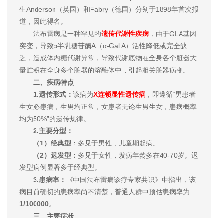
生Anderson（英国）和Fabry（德国）分别于1898年首次报
道，因此得名。
法布雷病是一种罕见的
遗传代谢性疾病
，由于GLA基因
突变，导致α半乳糖苷酶A（α-Gal A）活性降低或完全缺
乏，造成体内糖代谢异常，导致代谢底物在全身各个脏器大
量贮积在全身多个脏器的溶酶体中，引起相关脏器病变。
二、疾病特点
1.遗传形式：
该病为
X连锁显性遗传病
，即遵循“男患者
生女必患病，生男均正常，女患者无论生男生女，患病概率
均为50%”的遗传规律。
2.主要分型：
（1）经典型：
多见于男性，儿童期起病。
（2）迟发型：
多见于女性，发病年龄多在40-70岁。迟
发型病例显著多于经典型。
3.患病率：
《中国法布雷病诊疗专家共识》中指出，该
病目前确切的患病率尚不清楚，普通人群中预估患病率为
1/100000
。
三、主要症状