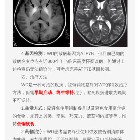
4.
基因检测
：WD的致病基因为ATP7B，但目前已知的
致病突变位点有近800个！当临床高度怀疑该病、但通过上
述检查仍无法确诊时，可考虑完善ATP7B基因检测。
四、治疗方法
WD是一种可治的疾病，祛铜药物是针对WD的特效治疗
方法，但需
早期启动、终生维持
治疗，避免疾病进展为晚期
不可逆转。
1.
生活方式
：应避免使用铜制餐具以及避免食用富含铜
的食物，尤其是贝类、坚果、巧克力、蘑菇和内脏等等，维
持
低铜饮食
。
2.
药物治疗
：WD患者需要终生使用强效螯合剂清除体
内的铜，例如青霉胺、四流钼酸铵、曲恩汀及口服锌等等。