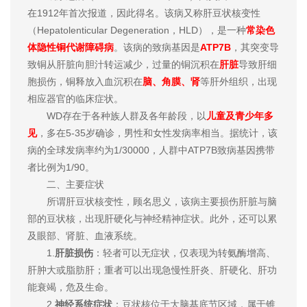
在1912年首次报道，因此得名。该病又称肝豆状核变性
（Hepatolenticular Degeneration，HLD），是一种
常染色
体隐性铜代谢障碍病
。该病的致病基因是
ATP7B
，其突变导
致铜从肝脏向胆汁转运减少，过量的铜沉积在
肝脏
导致肝细
胞损伤，铜释放入血沉积在
脑、角膜、肾
等肝外组织，出现
相应器官的临床症状。
WD存在于各种族人群及各年龄段，以
儿童及青少年多
见
，多在5-35岁确诊，男性和女性发病率相当。据统计，该
病的全球发病率约为1/30000，人群中ATP7B致病基因携带
者比例为1/90。
二、主要症状
所谓肝豆状核变性，顾名思义，该病主要损伤肝脏与脑
部的豆状核，出现肝硬化与神经精神症状。此外，还可以累
及眼部、肾脏、血液系统。
1.
肝脏损伤
：轻者可以无症状，仅表现为转氨酶增高、
肝肿大或脂肪肝；重者可以出现急慢性肝炎、肝硬化、肝功
能衰竭，危及生命。
2.
神经系统症状
：豆状核位于大脑基底节区域，属于锥