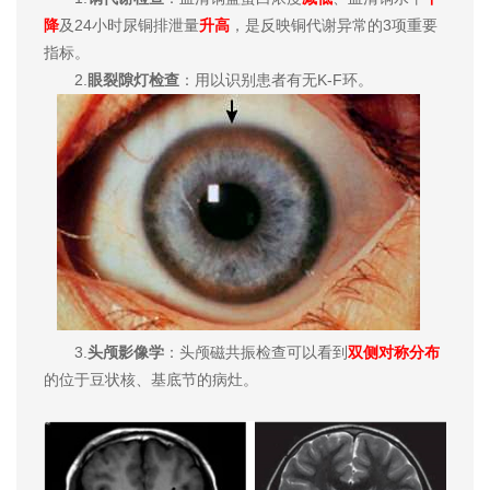
降
及24小时尿铜排泄量
升高
，是反映铜代谢异常的3项重要
指标。
2.
眼裂隙灯检查
：用以识别患者有无K-F环。
3.
头颅影像学
：头颅磁共振检查可以看到
双侧对称分布
的位于豆状核、基底节的病灶。