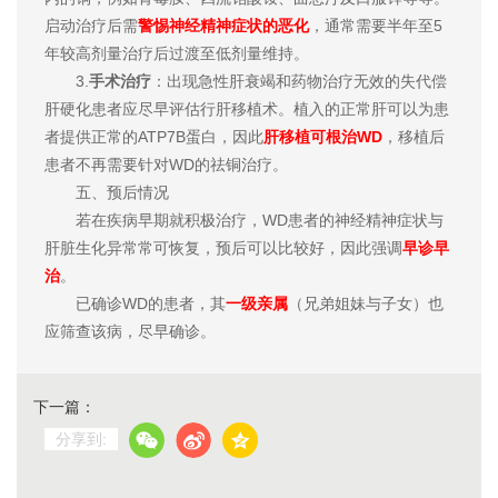
启动治疗后需
警惕神经精神症状的恶化
，通常需要半年至5
年较高剂量治疗后过渡至低剂量维持。
3.
手术治疗
：出现急性肝衰竭和药物治疗无效的失代偿
肝硬化患者应尽早评估行肝移植术。植入的正常肝可以为患
者提供正常的ATP7B蛋白，因此
肝移植可根治WD
，移植后
患者不再需要针对WD的祛铜治疗。
五、预后情况
若在疾病早期就积极治疗，WD患者的神经精神症状与
肝脏生化异常常可恢复，预后可以比较好，因此强调
早诊早
治
。
已确诊WD的患者，其
一级亲属
（兄弟姐妹与子女）也
应筛查该病，尽早确诊。
下一篇：
分享到: