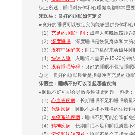
综上所述，睡眠对身体和心理健康都非常重要
宋医生：良好的睡眠如何定义
良好的睡眠可以被定义为能够提供身体和心
☛
（1）
充足的睡眠时间
：
成年人每晚应该睡7
（2）
深度睡眠
：
深度睡眠是恢复身体和大脑
（3）
没有中途醒来
：
睡眠中途醒来会破坏睡
（4）
快速入睡
：
入睡通常需要在15-20分
（5）
没有睡眠障碍
：
良好的睡眠不包括睡眠
总之，良好的睡眠质量是指每晚有充足的睡眠
宋医生：睡眠不好可以引起哪些疾病
睡眠不好可能会导致多种健康问题，包括：
☛
（1）
心血管疾病
：
长期睡眠不足和睡眠质量
（2）
代谢疾病
：
睡眠不足和不规律的生物钟
（3）
免疫系统疾病
：
睡眠不足可能会降低免
（4）
精神疾病
：
长期睡眠不足和睡眠质量不
（5）
记忆和认知问题
：
睡眠不足会干扰大脑