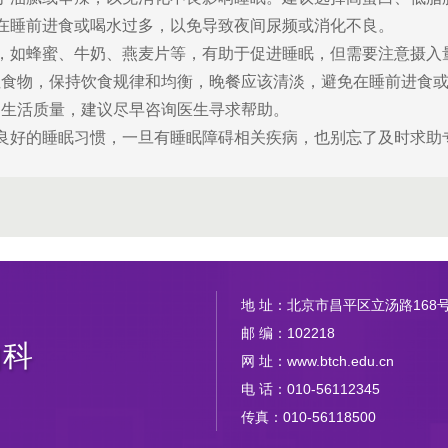
在睡前进食或喝水过多，以免导致夜间尿频或消化不良。
，如蜂蜜、牛奶、燕麦片等，有助于促进睡眠，但需要注意摄入
物，保持饮食规律和均衡，晚餐应该清淡，避免在睡前进食或
和生活质量，建议尽早咨询医生寻求帮助。
良好的睡眠习惯，一旦有睡眠障碍相关疾病，也别忘了及时求助
地 址：北京市昌平区立汤路168
邮 编：102218
内科
网 址：www.btch.edu.cn
电 话：010-56112345
传真：010-56118500