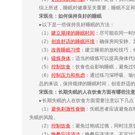
综上所述，睡眠对健康至关重要，睡眠不足和睡
宋医生：如何保持良好的睡眠
以下是一些保持良好睡眠的方法：
☛
（1）
建立规律的睡眠时间
：
尽可能在同一时
（2）
创造舒适的睡眠环境
：
确保房间安静、
（3）
改善睡眠习惯
：
建立睡前的放松技巧，
（4）
锻炼身体
：
适当的锻炼可以提高身体代
（5）
控制饮食
：
饮食也会影响睡眠，避免过
（6）
控制压力和焦虑
：
通过练习深呼吸、瑜
总的来说，保持规律的睡眠时间，创造舒适的睡
宋医生：长期失眠的人在饮食方面有哪些注
长期失眠的人在饮食方面需要注意以下几点
☛
（1）
避免刺激性食物
：失眠患者应该避免在
失眠的风险。
（2）
控制饮食
：
避免过饱或过饿，同时注意
（3）
晚餐应该清淡
：
晚餐应该清淡，不宜过