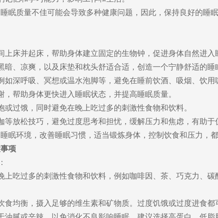
眠质量不佳可能会导致多种健康问题，因此，保持良好的睡眠
间上床并起床，帮助身体建立固定的生物钟，促进身体自然进入
黑暗、凉爽，以及床垫和枕头舒适合适，创造一个宁静舒适的睡
例如深呼吸、冥想或温水泡脚等，避免在睡前饮酒、吸烟、饮用
谢，帮助身体更快进入睡眠状态，并提高睡眠质量。
饱或过饿，同时避免在晚上吃过多的刺激性食物和饮料。
伽等放松技巧，避免过度思考和担忧，缓解压力和焦虑，有助于
眠环境，改善睡眠习惯，适当锻炼身体，控制饮食和压力，都
意事项
：
晚上吃过多的刺激性食物和饮料，例如咖啡因、茶、巧克力、碳
饮食均衡，摄入足够的维生素和矿物质。过度饥饿或过度进食都
于油腻或辛辣，以免消化不良影响睡眠。建议选择高蛋白、低脂