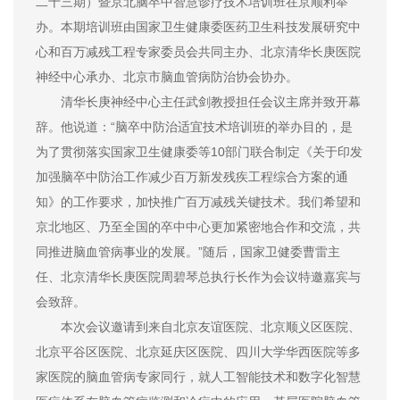
二十三期）暨京北脑卒中智慧诊疗技术培训班在京顺利举
办。本期培训班由国家卫生健康委医药卫生科技发展研究中
心和百万减残工程专家委员会共同主办、北京清华长庚医院
神经中心承办、北京市脑血管病防治协会协办。
清华长庚神经中心主任武剑教授担任会议主席并致开幕
辞。他说道：“脑卒中防治适宜技术培训班的举办目的，是
为了贯彻落实国家卫生健康委等10部门联合制定《关于印发
加强脑卒中防治工作减少百万新发残疾工程综合方案的通
知》的工作要求，加快推广百万减残关键技术。我们希望和
京北地区、乃至全国的卒中中心更加紧密地合作和交流，共
同推进脑血管病事业的发展。”随后，国家卫健委曹雷主
任、北京清华长庚医院周碧琴总执行长作为会议特邀嘉宾与
会致辞。
本次会议邀请到来自北京友谊医院、北京顺义区医院、
北京平谷区医院、北京延庆区医院、四川大学华西医院等多
家医院的脑血管病专家同行，就人工智能技术和数字化智慧