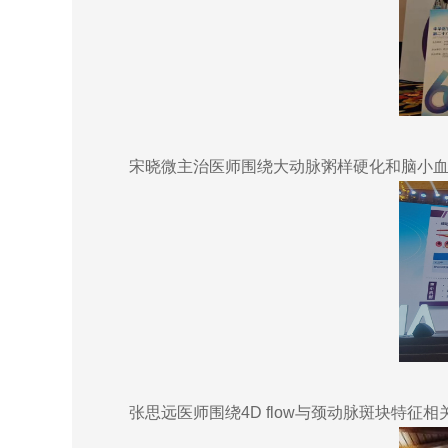
宋晓微主治医师围绕大动脉粥样硬化和脑小血管
张思远医师围绕4D flow与颈动脉斑块特征