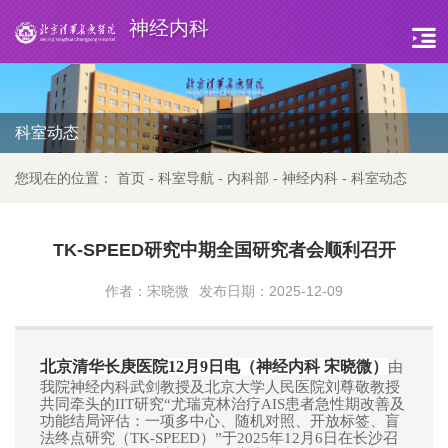
神经内科
科室动态
您现在的位置：
首页
-
科室导航
-
内科部
-
神经内科
-
科室动态
TK-SPEED研究中期全国研究者会顺利召开
作者：宋晓微
发布日期：2025-12-09
北京清华长庚医院12月9
日电（神经内科 宋晓微）
由
我院神经内科武剑教授
及北京大学人民医院刘尊敬教授
共同
牵头的IIT研究
“尤瑞克林治疗AIS患者急性期改善及
功能结局评估：一项多中心、随机对照、开放标签、盲
法终点研究（TK-SPEED）”
于2025年12月6日在长沙召