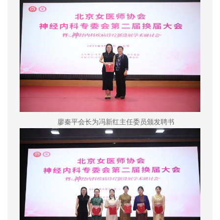
廖秦平会长为冯新红主任委员颁发聘书