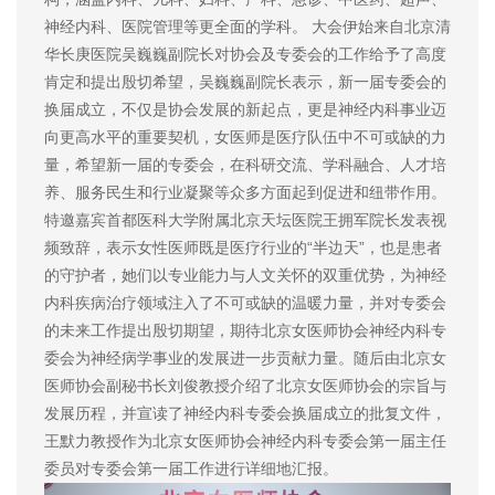
神经内科、医院管理等更全面的学科。 大会伊始来自北京清
华长庚医院吴巍巍副院长对协会及专委会的工作给予了高度
肯定和提出殷切希望，吴巍巍副院长表示，新一届专委会的
换届成立，不仅是协会发展的新起点，更是神经内科事业迈
向更高水平的重要契机，女医师是医疗队伍中不可或缺的力
量，希望新一届的专委会，在科研交流、学科融合、人才培
养、服务民生和行业凝聚等众多方面起到促进和纽带作用。
特邀嘉宾首都医科大学附属北京天坛医院王拥军院长发表视
频致辞，表示女性医师既是医疗行业的“半边天”，也是患者
的守护者，她们以专业能力与人文关怀的双重优势，为神经
内科疾病治疗领域注入了不可或缺的温暖力量，并对专委会
的未来工作提出殷切期望，期待北京女医师协会神经内科专
委会为神经病学事业的发展进一步贡献力量。随后由北京女
医师协会副秘书长刘俊教授介绍了北京女医师协会的宗旨与
发展历程，并宣读了神经内科专委会换届成立的批复文件，
王默力教授作为北京女医师协会神经内科专委会第一届主任
委员对专委会第一届工作进行详细地汇报。