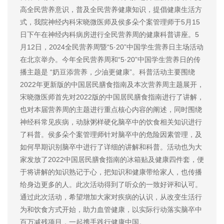
高全民营养意识，普及全民营养健康知识，提倡健康生活方
式，我院神经内科宋晓微医师及侯多朵个案管理师于5月15
日下午在神经内科病房进行全民营养周的健康科普讲座。5
月12日，2024全民营养周暨“5·20”中国学生营养日主场活动
在北京举办。今年全民营养周和“5·20”中国学生营养日的传
播主题是 “奶豆添营养，少油更健康”。科普活动主要围绕
2022年更新版的中国居民膳食指南及本次营养周主题展开，
宋晓微医师首先对2022版的中国居民膳食指南进行了讲解，
也对本届营养周的主题进行重点核心内容的阐述，同时围绕
神经科常见疾病，动脉粥样硬化脑卒中的饮食相关知识进行
了科普。侯多朵个案管理师针对脑卒中的危险因素管理，及
如何早期识别脑卒中进行了详细的讲解和科普。活动也为大
家发放了2022中国居民膳食指南的冰箱贴及健康四件套，便
于将讲解的知识熟记于心，把知识和健康带给家人，也传播
给身边更多的人。此次活动得到了听众的一致好评和认可。
通过此次活动，希望增加大家对疾病的认识，从改变生活行
为和饮食方式开始，助力血管健康，以实际行动落实脑卒中
百万减残项目，一起携手践行健康中国。