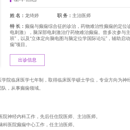
姓 名：
龙绮婷
职 务：
主治医师
特 长：
癫痫与癫痫综合征的诊治，药物难治性癫痫的定位诊
电刺激），脑深部电刺激治疗药物难治癫痫。曾多次参与主
班”，以及“立体定向脑电图与脑定位学国际论坛”，辅助启
痫”项目。
出诊信息
雅医学院临床医学七年制，取得临床医学硕士学位，专业方向为神
授团队，从事癫痫领域。
同江医院神经内科工作，先后任住院医师、主治医师。
三九脑科医院癫痫中心工作，任主治医师。