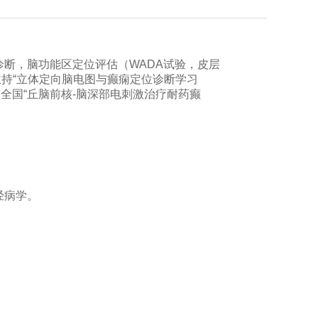
断，脑功能区定位评估（WADA试验，皮层
持“立体定向脑电图与癫痫定位诊断学习
动全国“丘脑前核-脑深部电刺激治疗耐药癫
经病学。