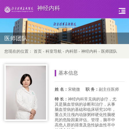
神经内科
医师团队
您现在的位置：
首页
-
科室导航
-
内科部
-
神经内科
-
医师团队
基本信息
姓 名：
宋晓微
职 务：
副主任医师
特 长：
神经内科常见病的诊疗，尤
其是脑血管病的诊断和治疗，从事
脑血管病的基础和临床研究10年，
重点关注颅内动脉粥样硬化性脑梗
死的危险因素评估、管理，脑卒中
高危人群的筛查及急性缺血性卒中